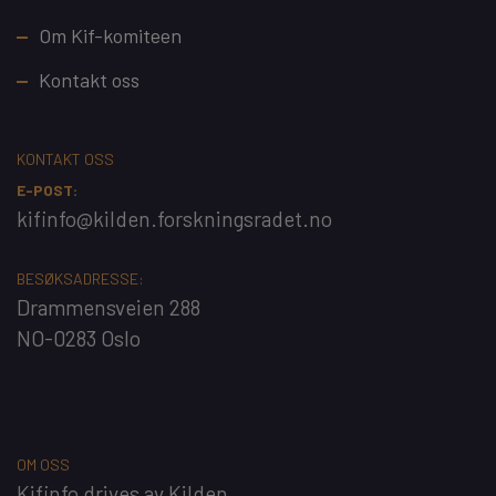
Footer
Om Kif-komiteen
Kontakt oss
KONTAKT OSS
E-POST:
kifinfo@kilden.forskningsradet.no
BESØKSADRESSE:
Drammensveien 288
NO-0283 Oslo
OM OSS
Kifinfo
drives av
Kilden