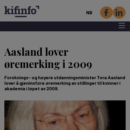
NB
Menu 
Hopp
til
Aasland lover
hovedinnhold
øremerking i 2009
Forsknings- og høyere utdanningsminister Tora Aasland
lover å gjeninnføre øremerking av stillinger til kvinner i
akademia i løpet av 2009.