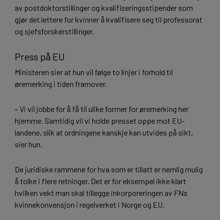
av postdoktorstillinger og kvalifiseringsstipender som
gjør det lettere for kvinner å kvalifisere seg til professorat
og sjefsforskerstillinger.
Press på EU
Ministeren sier at hun vil følge to linjer i forhold til
øremerking i tiden framover.
– Vi vil jobbe for å få til ulike former for øremerking her
hjemme. Samtidig vil vi holde presset oppe mot EU-
landene, slik at ordningene kanskje kan utvides på sikt,
sier hun.
De juridiske rammene for hva som er tillatt er nemlig mulig
å tolke i flere retninger. Det er for eksempel ikke klart
hvilken vekt man skal tillegge inkorporeringen av FNs
kvinnekonvensjon i regelverket i Norge og EU.