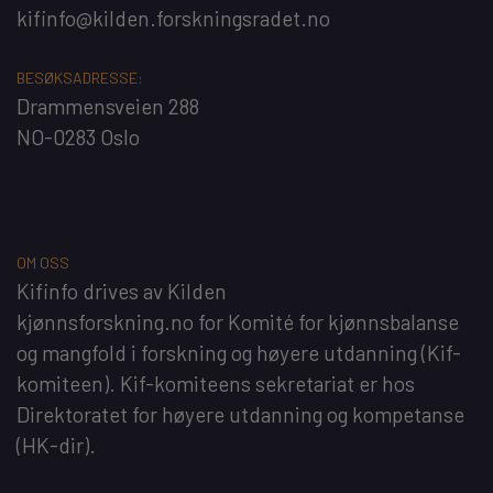
kifinfo@kilden.forskningsradet.no
BESØKSADRESSE:
Drammensveien 288
NO-0283 Oslo
OM OSS
Kifinfo
drives av
Kilden
kjønnsforskning.no
for
Komité for kjønnsbalanse
og mangfold i forskning og høyere utdanning
(Kif-
komiteen). Kif-komiteens sekretariat er hos
Direktoratet for høyere utdanning og kompetanse
(HK-dir)
.