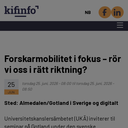
NB
Menu 
Hopp
til
hovedinnhold
Forskarmobilitet i fokus – rör
vi oss i rätt riktning?
25
torsdag 25. juni, 2026 - 08:00
til
torsdag 25. juni, 2026 -
08:50
JUN
Sted: Almedalen/Gotland i Sverige og digitalt
Universitetskanslersämbetet (UKÄ) inviterer til
seminar på Gotland under den svenske