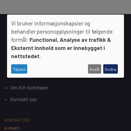
Vi bruker informasjonskapsler og
behandler personopplysninger til følgende
formål:
Functional, Analyse av trafikk &
Eksternt innhold som er innebygget i
nettstedet
.
Tilpass
Avslå
Godta
Footer
Om Kif-komiteen
Kontakt oss
KONTAKT OSS
E-POST: