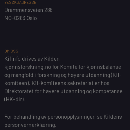
BESØKSADRESSE:
Drammensveien 288
NO-0283 Oslo
OM OSS
Kifinfo
drives av
Kilden
kjønnsforskning.no
for
Komité for kjønnsbalanse
og mangfold i forskning og høyere utdanning
(Kif-
komiteen). Kif-komiteens sekretariat er hos
Direktoratet for høyere utdanning og kompetanse
(HK-dir)
.
For behandling av personopplysninger, se
Kildens
personvernerklæring
.