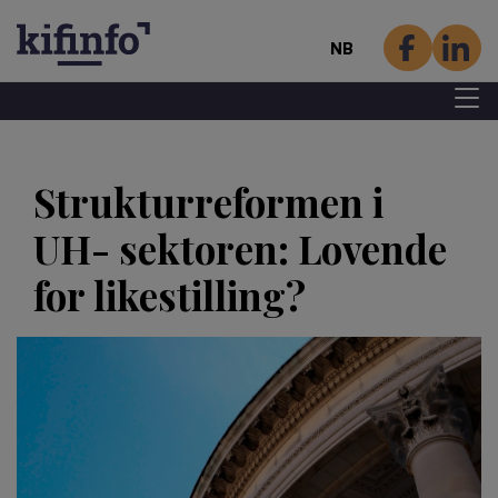
NB
Menu 
Hopp
til
Strukturreformen i
hovedinnhold
UH- sektoren: Lovende
for likestilling?