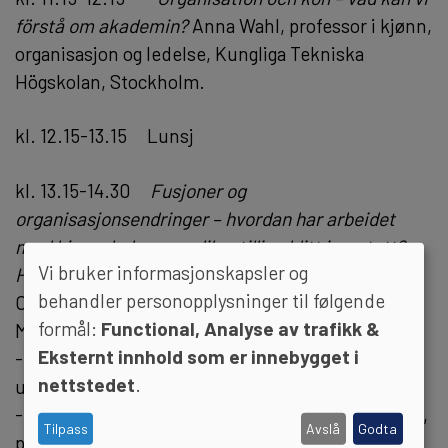
förstå om akademin?
Anna Wahl, professor i kjønn,
organisasjon og ledelse, Kungliga Tekniska
Högskolan, Stockholm.
kl. 12.15-13.15 Lunsj
kl. 13.15-14.30
Fusjoner og
organisasjonsendringer
–
hvordan har arbeidet
med kjønnsbalanse og likestilling blitt ivaretatt?
Vi bruker informasjonskapsler og
Hvilke muligheter ser vi?
behandler personopplysninger til følgende
Ordstyrer:
formål:
Functional, Analyse av trafikk &
Marianne Synnes, viserektor, NTNU i Ålesund
Eksternt innhold som er innebygget i
- Anne Husebekk, rektor, UiT Norges arktiske
nettstedet
.
universitet
- Jorunn Margrethe Ulvestad, førsteamanuensis,
Tilpass
Avslå
Godta
prosjektleder