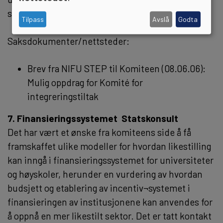
sekretariatet underveis.
Tilpass
Avslå
Godta
Saksdokumenter/nettsteder:
Brev fra NIFU STEP til Komiteen (08.06.06):
Mulig oppdrag for Komité for
integreringstiltak
7. Finansieringssystemet  Statskonsult
Det har vært et ønske fra komiteens side å få
framskaffet ulike modeller for hvordan likestilling
kan inngå i finansieringssystemet for universiteter
og høyskoler, herunder en vurdering av hvordan
budsjett og etablering av incentiv¬systemet i
finansieringen av institusjonene kan anvendes for
å oppnå en mer likestilt sektor. Det er tatt kontakt