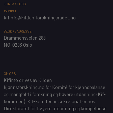
KONTAKT OSS
E-POST:
kifinfo@kilden.forskningsradet.no
BESØKSADRESSE:
Drammensveien 288
NO-0283 Oslo
OM OSS
Kifinfo
drives av
Kilden
kjønnsforskning.no
for
Komité for kjønnsbalanse
og mangfold i forskning og høyere utdanning
(Kif-
komiteen). Kif-komiteens sekretariat er hos
Direktoratet for høyere utdanning og kompetanse