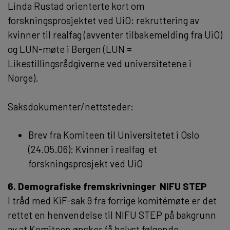
Linda Rustad orienterte kort om
forskningsprosjektet ved UiO: rekruttering av
kvinner til realfag (avventer tilbakemelding fra UiO)
og LUN-møte i Bergen (LUN =
Likestillingsrådgiverne ved universitetene i
Norge).
Saksdokumenter/nettsteder:
Brev fra Komiteen til Universitetet i Oslo
(24.05.06): Kvinner i realfag  et
forskningsprosjekt ved UiO
6. Demografiske fremskrivninger  NIFU STEP
I tråd med KiF-sak 9 fra forrige komitémøte er det
rettet en henvendelse til NIFU STEP på bakgrunn
av at Komiteen ønsker få belyst følgende