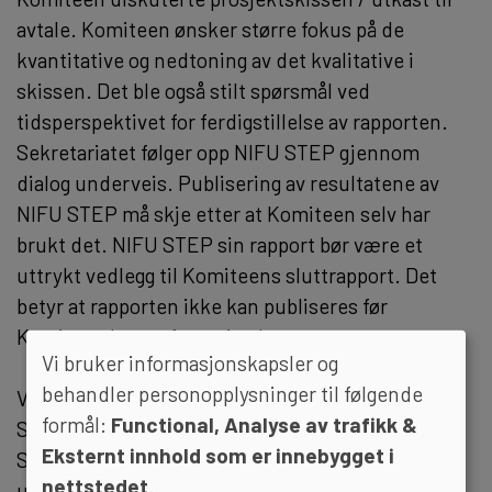
avtale. Komiteen ønsker større fokus på de
kvantitative og nedtoning av det kvalitative i
skissen. Det ble også stilt spørsmål ved
tidsperspektivet for ferdigstillelse av rapporten.
Sekretariatet følger opp NIFU STEP gjennom
dialog underveis. Publisering av resultatene av
NIFU STEP må skje etter at Komiteen selv har
brukt det. NIFU STEP sin rapport bør være et
uttrykt vedlegg til Komiteens sluttrapport. Det
betyr at rapporten ikke kan publiseres før
Komiteen legger fram sin sluttrapport.
Vi bruker informasjonskapsler og
behandler personopplysninger til følgende
Vedtak:
formål:
Functional, Analyse av trafikk &
Sekretariatet følger opp kontakten med NIFU
Eksternt innhold som er innebygget i
STEP og får lagt inn de elementene som kom opp
nettstedet
.
under møtet. NIFU STEP følges opp av