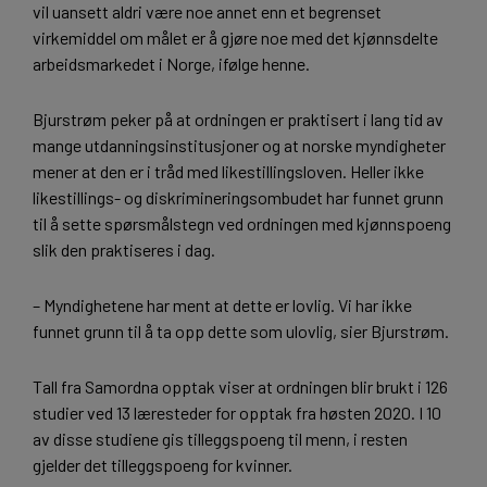
vil uansett aldri være noe annet enn et begrenset
virkemiddel om målet er å gjøre noe med det kjønnsdelte
arbeidsmarkedet i Norge, ifølge henne.
Bjurstrøm peker på at ordningen er praktisert i lang tid av
mange utdanningsinstitusjoner og at norske myndigheter
mener at den er i tråd med likestillingsloven. Heller ikke
likestillings- og diskrimineringsombudet har funnet grunn
til å sette spørsmålstegn ved ordningen med kjønnspoeng
slik den praktiseres i dag.
– Myndighetene har ment at dette er lovlig. Vi har ikke
funnet grunn til å ta opp dette som ulovlig, sier Bjurstrøm.
Tall fra Samordna opptak viser at ordningen blir brukt i 126
studier ved 13 læresteder for opptak fra høsten 2020. I 10
av disse studiene gis tilleggspoeng til menn, i resten
gjelder det tilleggspoeng for kvinner.