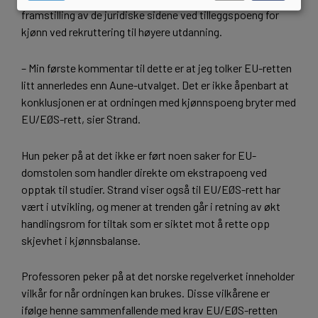
framstilling av de juridiske sidene ved tilleggspoeng for
kjønn ved rekruttering til høyere utdanning.
– Min første kommentar til dette er at jeg tolker EU-retten
litt annerledes enn Aune-utvalget. Det er ikke åpenbart at
konklusjonen er at ordningen med kjønnspoeng bryter med
EU/EØS-rett, sier Strand.
Hun peker på at det ikke er ført noen saker for EU-
domstolen som handler direkte om ekstrapoeng ved
opptak til studier. Strand viser også til EU/EØS-rett har
vært i utvikling, og mener at trenden går i retning av økt
handlingsrom for tiltak som er siktet mot å rette opp
skjevhet i kjønnsbalanse.
Professoren peker på at det norske regelverket inneholder
vilkår for når ordningen kan brukes. Disse vilkårene er
ifølge henne sammenfallende med krav EU/EØS-retten