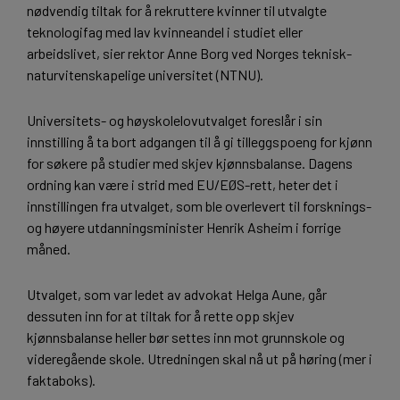
nødvendig tiltak for å rekruttere kvinner til utvalgte
teknologifag med lav kvinneandel i studiet eller
arbeidslivet, sier rektor Anne Borg ved Norges teknisk-
naturvitenskapelige universitet (NTNU).
Universitets- og høyskolelovutvalget foreslår i sin
innstilling å ta bort adgangen til å gi tilleggspoeng for kjønn
for søkere på studier med skjev kjønnsbalanse. Dagens
ordning kan være i strid med EU/EØS-rett, heter det i
innstillingen fra utvalget, som ble overlevert til forsknings-
og høyere utdanningsminister Henrik Asheim i forrige
måned.
Utvalget, som var ledet av advokat Helga Aune, går
dessuten inn for at tiltak for å rette opp skjev
kjønnsbalanse heller bør settes inn mot grunnskole og
videregående skole. Utredningen skal nå ut på høring (mer i
faktaboks).