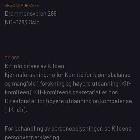
BESØKSADRESSE:
Drammensveien 288
NO-0283 Oslo
OM OSS
Kifinfo
drives av
Kilden
kjønnsforskning.no
for
Komité for kjønnsbalanse
og mangfold i forskning og høyere utdanning
(Kif-
komiteen). Kif-komiteens sekretariat er hos
Direktoratet for høyere utdanning og kompetanse
(HK-dir)
.
For behandling av personopplysninger, se
Kildens
personvernerklæring
.