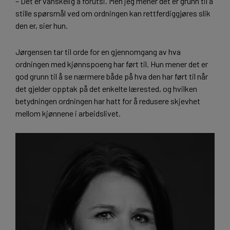
– Det er vanskelig å forutsi. Men jeg mener det er grunn til å
stille spørsmål ved om ordningen kan rettferdiggjøres slik
den er, sier hun.
Jørgensen tar til orde for en gjennomgang av hva
ordningen med kjønnspoeng har ført til. Hun mener det er
god grunn til å se nærmere både på hva den har ført til når
det gjelder opptak på det enkelte lærested, og hvilken
betydningen ordningen har hatt for å redusere skjevhet
mellom kjønnene i arbeidslivet.