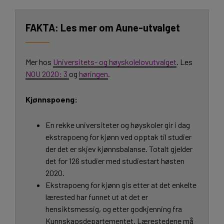
Les mer om Aune-utvalget
Mer hos
Universitets- og høyskolelovutvalget
. Les
NOU 2020: 3
og
høringen
.
Kjønnspoeng:
En rekke universiteter og høyskoler gir i dag
ekstrapoeng for kjønn ved opptak til studier
der det er skjev kjønnsbalanse. Totalt gjelder
det for 126 studier med studiestart høsten
2020.
Ekstrapoeng for kjønn gis etter at det enkelte
lærested har funnet ut at det er
hensiktsmessig, og etter godkjenning fra
Kunnskapsdepartementet. Lærestedene må