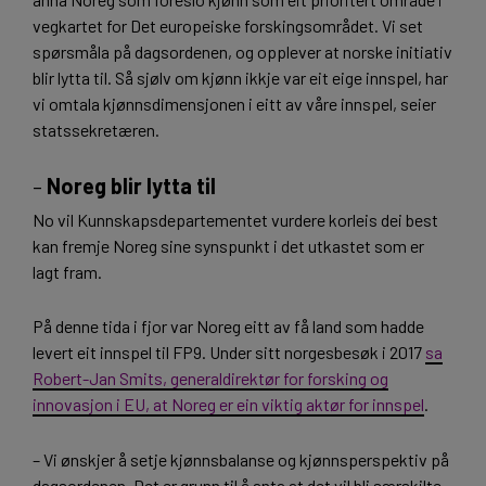
vegkartet for Det europeiske forskingsområdet. Vi set
spørsmåla på dagsordenen, og opplever at norske initiativ
blir lytta til. Så sjølv om kjønn ikkje var eit eige innspel, har
vi omtala kjønnsdimensjonen i eitt av våre innspel, seier
statssekretæren.
–
Noreg blir lytta til
No vil Kunnskapsdepartementet vurdere korleis dei best
kan fremje Noreg sine synspunkt i det utkastet som er
lagt fram.
På denne tida i fjor var Noreg eitt av få land som hadde
levert eit innspel til FP9. Under sitt norgesbesøk i 2017
sa
Robert-Jan Smits, generaldirektør for forsking og
innovasjon i EU, at Noreg er ein viktig aktør for innspel
.
– Vi ønskjer å setje kjønnsbalanse og kjønnsperspektiv på
dagsordenen. Det er grunn til å anta at det vil bli særskilte