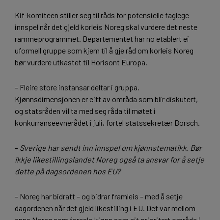
Kif-komiteen stiller seg til råds for potensielle faglege
innspel når det gjeld korleis Noreg skal vurdere det neste
rammeprogrammet. Departementet har no etablert ei
uformell gruppe som kjem til å gje råd om korleis Noreg
bør vurdere utkastet til Horisont Europa.
– Fleire store instansar deltar i gruppa.
Kjønnsdimensjonen er eitt av områda som blir diskutert,
og statsråden vil ta med seg råda til møtet i
konkurranseevnerådet i juli, fortel statssekretær Borsch.
–
Sverige har sendt inn innspel om kjønnstematikk. Bør
ikkje likestillingslandet Noreg også ta ansvar for å setje
dette på dagsordenen hos EU?
– Noreg har bidratt – og bidrar framleis – med å setje
dagordenen når det gjeld likestilling i EU. Det var mellom
anna Noreg som foreslo kjønn som eit prioritert område i