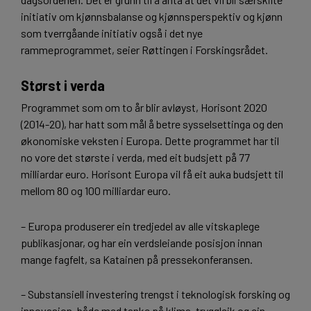
initiativ om kjønnsbalanse og kjønnsperspektiv og kjønn
som tverrgåande initiativ også i det nye
rammeprogrammet, seier Røttingen i Forskingsrådet.
Størst i verda
Programmet som om to år blir avløyst, Horisont 2020
(2014-20), har hatt som mål å betre sysselsettinga og den
økonomiske veksten i Europa. Dette programmet har til
no vore det største i verda, med eit budsjett på 77
milliardar euro. Horisont Europa vil få eit auka budsjett til
mellom 80 og 100 milliardar euro.
– Europa produserer ein tredjedel av alle vitskaplege
publikasjonar, og har ein verdsleiande posisjon innan
mange fagfelt, sa Katainen på pressekonferansen.
– Substansiell investering trengst i teknologisk forsking og
innovasjon, både med tanke på klima, tryggleik og ein