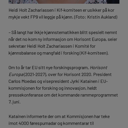
Heidi Holt Zachariassen i Kif-komiteen er usikker på kor
mykje vekt FP9 vil leggje på kjønn. (Foto: Kristin Aukland)
– Så langt har ikkje kjønnstematikken blitt spesielt nemnt
når det no kom ny informasjon om Horisont Europa, seier
sekretær Heidi Holt Zachariassen i Komité for
kjønnsbalanse og mangfald i forsking (Kif-komiteen).
Om to år tar EU sitt nye forskingsprogram,
Horisont
Europa
(2021-2027), over for Horisont 2020. President
Carlos Moedas og visepresident Jyrki Katainen i EU-
kommisjonen for forsking og innovasjon, heldt
pressekonferanse om det kommande rammeprogrammet
7. juni.
Katainen informerte der om at Kommisjonen har teke
imot 4000 førespurnadar og kommentarar til