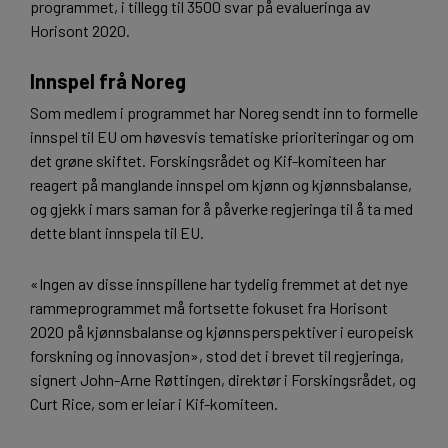
programmet, i tillegg til 3500 svar på evalueringa av
Horisont 2020.
Innspel frå Noreg
Som medlem i programmet har Noreg sendt inn to formelle
innspel til EU om høvesvis tematiske prioriteringar og om
det grøne skiftet. Forskingsrådet og Kif-komiteen har
reagert på manglande innspel om kjønn og kjønnsbalanse,
og gjekk i mars saman for å påverke regjeringa til å ta med
dette blant innspela til EU.
«Ingen av disse innspillene har tydelig fremmet at det nye
rammeprogrammet må fortsette fokuset fra Horisont
2020 på kjønnsbalanse og kjønnsperspektiver i europeisk
forskning og innovasjon», stod det i brevet til regjeringa,
signert John-Arne Røttingen, direktør i Forskingsrådet, og
Curt Rice, som er leiar i Kif-komiteen.