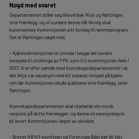
Nøgd med svaret
Departementet stiller seg likevel bak Rice og Røttingen
sine framlegg, og vil vurdere desse når Noreg skal
kommentere Kommisjonen sitt forslag til rammeprogram.
Det er Røttingen nøgd med.
– Kjønnsdimensjonen er omtala i begge dei norske
innspela til utviklinga av FP9, som EU-kommisjonen fekk i
2017. Vi er difor samde med Kunnskapsdepartementet i at
det ikkje var naudsynt med eit separat innspel på kjønn
rett før Kommisjonen skulle publisere sine framlegg, seier
Røttingen.
Kunnskapsdepartementet skal utarbeide ein norsk
respons på dette framlegget, og denne vil sannsynlegvis
bli levert Kommisjonen i løpet av oktober.
– Brevet frå Kif-komiteen og Forskingsrådet bør bli tatt