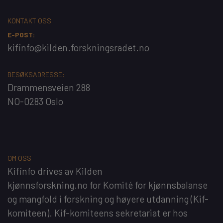
KONTAKT OSS
E-POST:
kifinfo@kilden.forskningsradet.no
BESØKSADRESSE:
Drammensveien 288
NO-0283 Oslo
OM OSS
Kifinfo
drives av
Kilden
kjønnsforskning.no
for
Komité for kjønnsbalanse
og mangfold i forskning og høyere utdanning
(Kif-
komiteen). Kif-komiteens sekretariat er hos