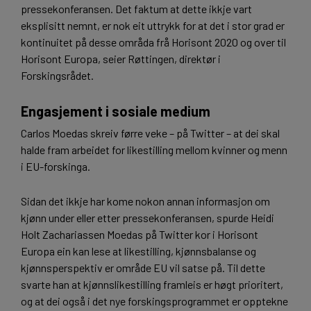
pressekonferansen. Det faktum at dette ikkje vart
eksplisitt nemnt, er nok eit uttrykk for at det i stor grad er
kontinuitet på desse områda frå Horisont 2020 og over til
Horisont Europa, seier Røttingen, direktør i
Forskingsrådet.
Engasjement i sosiale medium
Carlos Moedas skreiv førre veke – på Twitter – at dei skal
halde fram arbeidet for likestilling mellom kvinner og menn
i EU-forskinga.
Sidan det ikkje har kome nokon annan informasjon om
kjønn under eller etter pressekonferansen, spurde Heidi
Holt Zachariassen Moedas på Twitter kor i Horisont
Europa ein kan lese at likestilling, kjønnsbalanse og
kjønnsperspektiv er område EU vil satse på. Til dette
svarte han at kjønnslikestilling framleis er høgt prioritert,
og at dei også i det nye forskingsprogrammet er opptekne