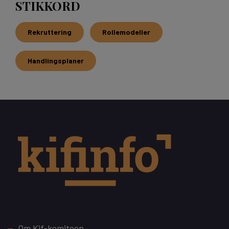
STIKKORD
Rekruttering
Rollemodeller
Handlingsplaner
Footer
Om Kif-komiteen