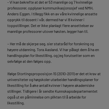
- Vi kan bekrefte at det er 53 mannlige og 7 kvinnelige
professorer, opplyser kommunikasjonssjef ved NMH,
Anders Eggen. I tillegg fikk en av våre kvinnelige ansatte
opprykk til dosent i vår, dermed har vi 8 kvinner i
toppstillinger. Det er ikke planlagt flere ansettelser av
mannlige professorer utover høsten, legger han til.
– Her må de skjerpe seg, sier statsråd for forskning og
høyere utdanning, Tora Aasland. Vi har pålagt dem å ha en
handlingsplan for likestilling, og jeg forutsetter som en
selvfølge at den følges opp.
Ifølge Stortingsproposisjon 1S (2010-2011) er det et krav at
universiteter og høgskoler utarbeider handlingsplaner for
likestilling for å øke antall kvinner i høyere akademiske
stillinger. Tidligere i år sendte Kunnskapsdepartementet
også ut en påminnelse om plikten til å arbeide for
likestilling.