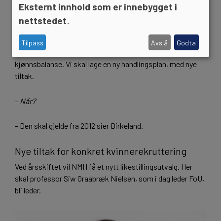
Birkeland.
Eksternt innhold som er innebygget i
nettstedet
.
–
Hva vil dere gjøre for likestillingen framover?
Tilpass
Avslå
Godta
– Vi må lete etter tydelige tiltak som gir bedre
kjønnsbalanse. Vi skal lage en ny handlingsplan, med nye
tiltak.
–
Når?
– Den skal gjelde fra 2012 sier Birkeland.
Nye tiltak for konkret kvinnerekruttering
Ved årsskiftet vil NMH få et nytt likestillingsutvalg. Her
skal professor Siw Graabræk Nielsen, som i dag leder FoU,
bli leder.