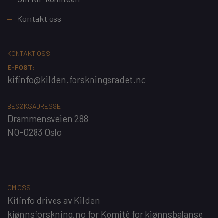
Kontakt oss
KONTAKT OSS
E-POST:
kifinfo@kilden.forskningsradet.no
BESØKSADRESSE:
Drammensveien 288
NO-0283 Oslo
OM OSS
Kifinfo
drives av
Kilden
kjønnsforskning.no
for
Komité for kjønnsbalanse