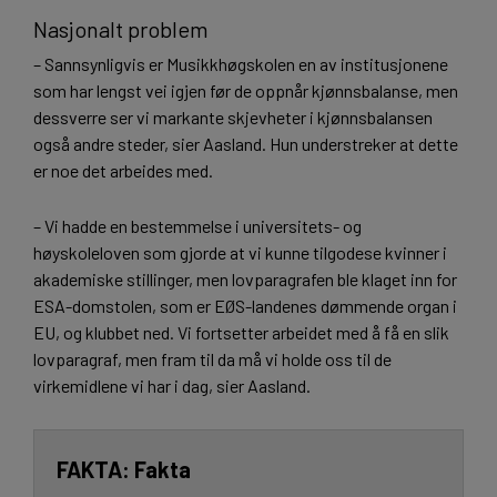
Nasjonalt problem
– Sannsynligvis er Musikkhøgskolen en av institusjonene
som har lengst vei igjen før de oppnår kjønnsbalanse, men
dessverre ser vi markante skjevheter i kjønnsbalansen
også andre steder, sier Aasland. Hun understreker at dette
er noe det arbeides med.
– Vi hadde en bestemmelse i universitets- og
høyskoleloven som gjorde at vi kunne tilgodese kvinner i
akademiske stillinger, men lovparagrafen ble klaget inn for
ESA-domstolen, som er EØS-landenes dømmende organ i
EU, og klubbet ned. Vi fortsetter arbeidet med å få en slik
lovparagraf, men fram til da må vi holde oss til de
virkemidlene vi har i dag, sier Aasland.
Fakta