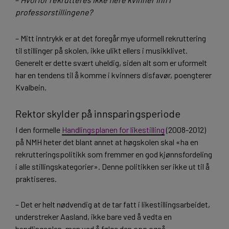
professorstillingene?
– Mitt inntrykk er at det foregår mye uformell rekruttering
til stillinger på skolen, ikke ulikt ellers i musikklivet.
Generelt er dette svært uheldig, siden alt som er uformelt
har en tendens til å komme i kvinners disfavør, poengterer
Kvalbein.
Rektor skylder på innsparingsperiode
I den formelle
Handlingsplanen for likestilling
(2008-2012)
på NMH heter det blant annet at høgskolen skal «ha en
rekrutteringspolitikk som fremmer en god kjønnsfordeling
i alle stillingskategorier». Denne politikken ser ikke ut til å
praktiseres.
– Det er helt nødvendig at de tar fatt i likestillingsarbeidet,
understreker Aasland, ikke bare ved å vedta en
handlingsplan, men ved å følge den opp også.