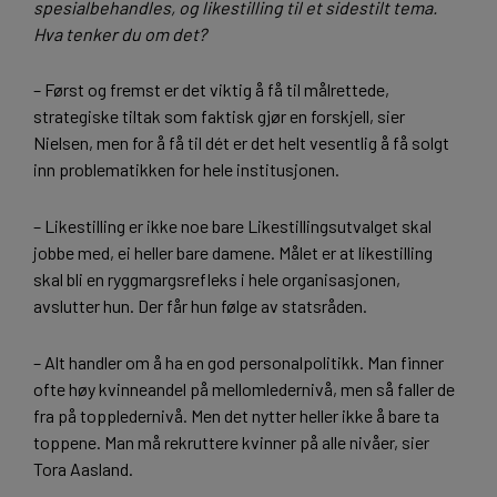
spesialbehandles, og likestilling til et sidestilt tema.
Hva tenker du om det?
– Først og fremst er det viktig å få til målrettede,
strategiske tiltak som faktisk gjør en forskjell, sier
Nielsen, men for å få til dét er det helt vesentlig å få solgt
inn problematikken for hele institusjonen.
– Likestilling er ikke noe bare Likestillingsutvalget skal
jobbe med, ei heller bare damene. Målet er at likestilling
skal bli en ryggmargsrefleks i hele organisasjonen,
avslutter hun. Der får hun følge av statsråden.
– Alt handler om å ha en god personalpolitikk. Man finner
ofte høy kvinneandel på mellomledernivå, men så faller de
fra på toppledernivå. Men det nytter heller ikke å bare ta
toppene. Man må rekruttere kvinner på alle nivåer, sier
Tora Aasland.