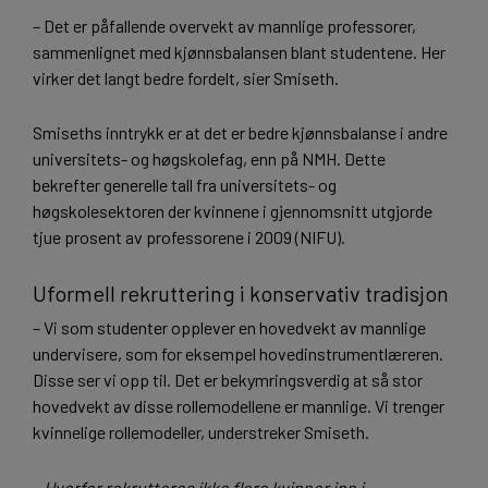
– Det er påfallende overvekt av mannlige professorer,
sammenlignet med kjønnsbalansen blant studentene. Her
virker det langt bedre fordelt, sier Smiseth.
Smiseths inntrykk er at det er bedre kjønnsbalanse i andre
universitets- og høgskolefag, enn på NMH. Dette
bekrefter generelle tall fra universitets- og
høgskolesektoren der kvinnene i gjennomsnitt utgjorde
tjue prosent av professorene i 2009 (NIFU).
Uformell rekruttering i konservativ tradisjon
– Vi som studenter opplever en hovedvekt av mannlige
undervisere, som for eksempel hovedinstrumentlæreren.
Disse ser vi opp til. Det er bekymringsverdig at så stor
hovedvekt av disse rollemodellene er mannlige. Vi trenger
kvinnelige rollemodeller, understreker Smiseth.
–
Hvorfor rekrutteres ikke flere kvinner inn i