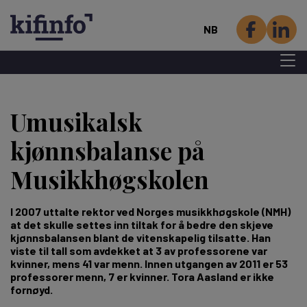
NB
Menu 
Hopp
til
Umusikalsk
hovedinnhold
kjønnsbalanse på
Musikkhøgskolen
I 2007 uttalte rektor ved Norges musikkhøgskole (NMH)
at det skulle settes inn tiltak for å bedre den skjeve
kjønnsbalansen blant de vitenskapelig tilsatte. Han
viste til tall som avdekket at 3 av professorene var
kvinner, mens 41 var menn. Innen utgangen av 2011 er 53
professorer menn, 7 er kvinner. Tora Aasland er ikke
fornøyd.