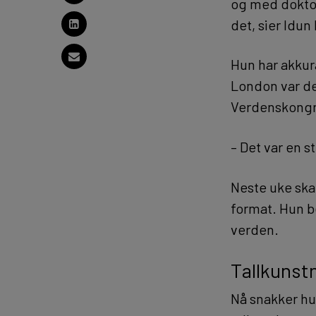
og med doktor
det, sier Idun
Hun har akkur
London var de
Verdenskongr
– Det var en st
Neste uke skal
format. Hun b
verden.
Tallkunst
Nå snakker hu