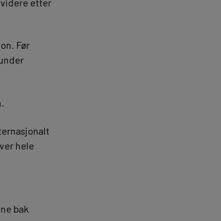
videre etter
on. Før
 under
n.
ternasjonalt
ver hele
ene bak