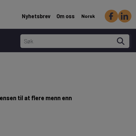
Header Secondary menu
Nyhetsbrev
Om oss
Norsk
nsen til at flere menn enn