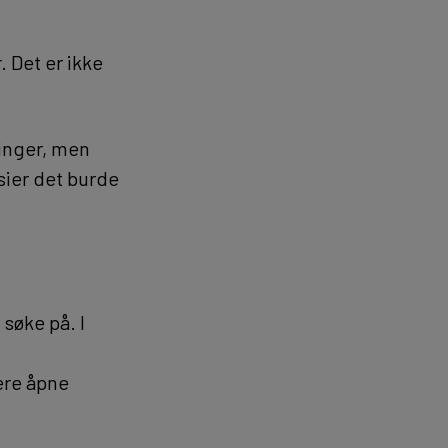
. Det er ikke
linger, men
sier det burde
søke på. I
lere åpne