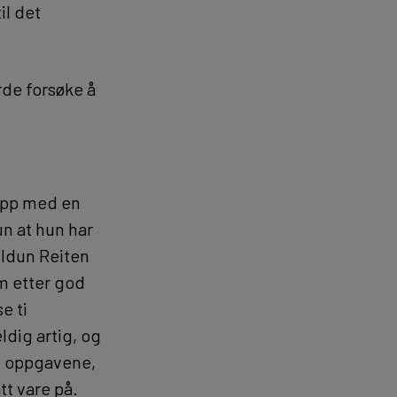
il det
rde forsøke å
 opp med en
n at hun har
t Idun Reiten
am etter god
e ti
dig artig, og
ti oppgavene,
tt vare på.