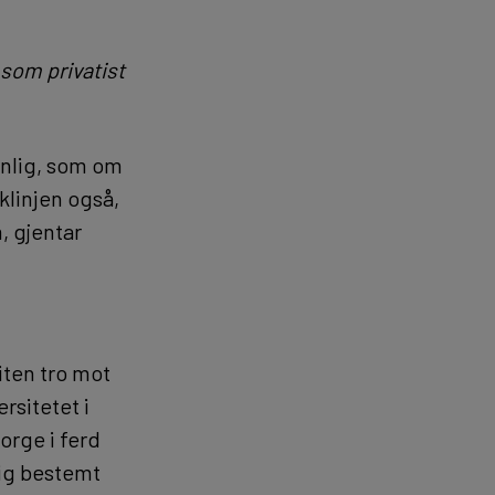
som privatist
anlig, som om
klinjen også,
, gjentar
iten tro mot
rsitetet i
orge i ferd
ig bestemt