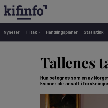
Main navigation
Nyheter
Tiltak
Handlingsplaner
Statistikk
Hopp
til
Tallenes t
hovedinnhold
Hun betegnes som en av Norges
kvinner blir ansatt i forsknings