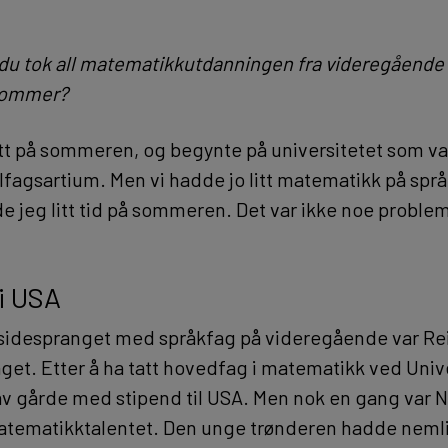
 du tok all matematikkutdanningen fra videregående 
 sommer?
 litt på sommeren, og begynte på universitetet som v
lfagsartium. Men vi hadde jo litt matematikk på språ
e jeg litt tid på sommeren. Det var ikke noe problem
i USA
le sidespranget med språkfag på videregående var Re
et. Etter å ha tatt hovedfag i matematikk ved Unive
 av gårde med stipend til USA. Men nok en gang var N
atematikktalentet. Den unge trønderen hadde neml