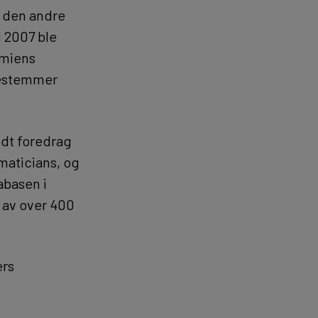
r den andre
i 2007 ble
emiens
bestemmer
ldt foredrag
maticians, og
abasen i
r av over 400
ers