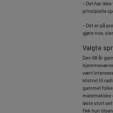
– Det har ikke
prinsipielle s
– Det er på p
gjøre noe, sie
Valgte sp
Den 68 år gam
hjemmeværende
vært interesse
klistret til r
gammel folkeop
matematiske o
løste stort se
fikk hun tilsen