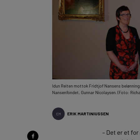
Idun Reiten mottok Fridtjof Nansens belønning
Nansenfondet, Gunnar Nicolaysen. (Foto: Richa
ERIK MARTINIUSSEN
EM
– Det er et fo