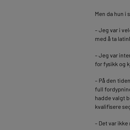
Men da hun i s
– Jeg var i vel
med å ta latinl
– Jeg var int
for fysikk og 
– På den tiden
full fordypnin
hadde valgt b
kvalifisere s
– Det var ikk