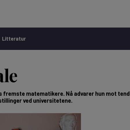
Litteratur
ale
 fremste matematikere. Nå advarer hun mot tende
stillinger ved universitetene.