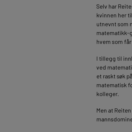
Selv har Reite
kvinnen her t
utnevnt som 
matematikk-g
hvem som får 
I tillegg til
ved matematik
et raskt søk 
matematisk for
kolleger.
Men at Reiten 
mannsdominert