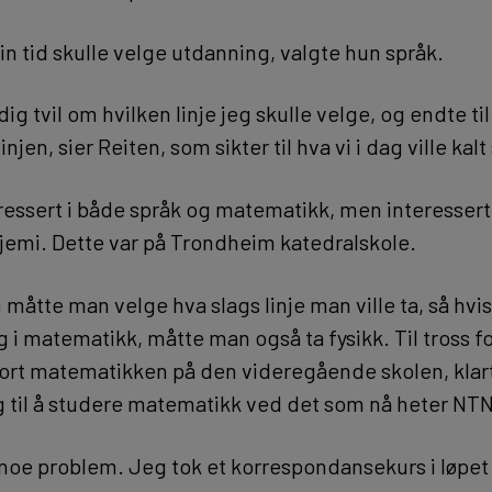
in tid skulle velge utdanning, valgte hun språk.
dig tvil om hvilken linje jeg skulle velge, og endte til
injen, sier Reiten, som sikter til hva vi i dag ville kal
eressert i både språk og matematikk, men interesse
kjemi. Dette var på Trondheim katedralskole.
 måtte man velge hva slags linje man ville ta, så hv
g i matematikk, måtte man også ta fysikk. Til tross f
ort matematikken på den videregående skolen, klar
eg til å studere matematikk ved det som nå heter NT
e noe problem. Jeg tok et korrespondansekurs i løpet