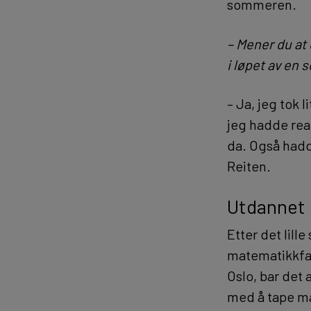
sommeren.
– Mener du at
i løpet av en
– Ja, jeg tok
jeg hadde rea
da. Også hadd
Reiten.
Utdannet 
Etter det lil
matematikkfag
Oslo, bar det
med å tape m