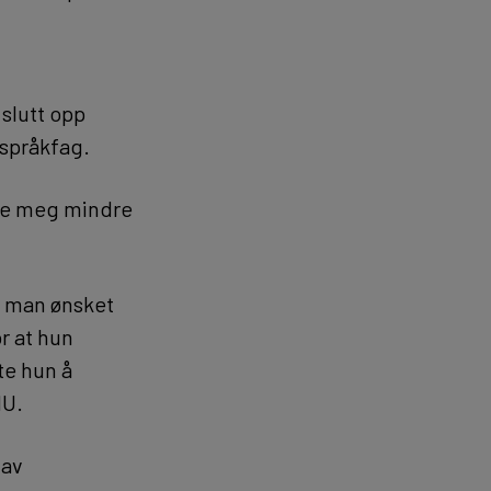
 slutt opp
t språkfag.
rte meg mindre
is man ønsket
or at hun
te hun å
NU.
 av