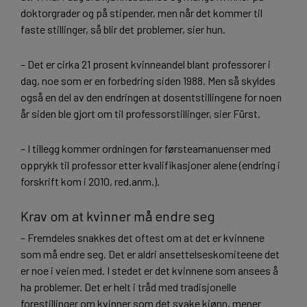
doktorgrader og på stipender, men når det kommer til
faste stillinger, så blir det problemer, sier hun.
– Det er cirka 21 prosent kvinneandel blant professorer i
dag, noe som er en forbedring siden 1988. Men så skyldes
også en del av den endringen at dosentstillingene for noen
år siden ble gjort om til professorstillinger, sier Fürst.
– I tillegg kommer ordningen for førsteamanuenser med
opprykk til professor etter kvalifikasjoner alene (endring i
forskrift kom i 2010, red.anm.).
Krav om at kvinner må endre seg
– Fremdeles snakkes det oftest om at det er kvinnene
som må endre seg. Det er aldri ansettelseskomiteene det
er noe i veien med. I stedet er det kvinnene som ansees å
ha problemer. Det er helt i tråd med tradisjonelle
forestillinger om kvinner som det svake kjønn, mener