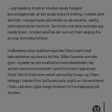
– Jeg hadde jo trodd at studien skulle fungere
bevisstgjørende, at det skulle bidra til endring. I stedet gikk
den helt i vrangstrupen på enkelte av de ansatte, særlig
ved matematisk institutt. De forsto nok ikke metoden jeg
hadde brukt. I stedet anså de det som et frekt angrep fra
en ung, kvinnelig forsker.
I månedene etter publiseringen ble Fürst møtt med
bakvaskelser og massiv kritikk. Både funnene som ble
gjort, og deler av det kvalitative metodearbeidet, ble
ansett som kontroversielt i positivistiske fagkretser.
Fürst fikk kritiske brev sendt personlig til seg, og i flere
innlegg i tidsskriftet Uniforum (avis utgitt av Universitetet
i Oslo, red.anm.) gikk tunge forskere til frontalangrep på
studien.