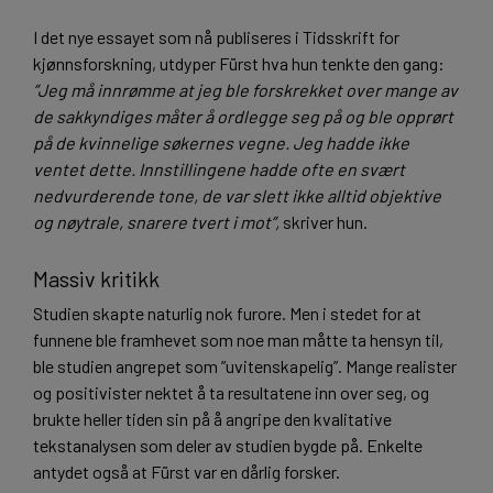
I det nye essayet som nå publiseres i Tidsskrift for
kjønnsforskning, utdyper Fürst hva hun tenkte den gang:
”Jeg må innrømme at jeg ble forskrekket over mange av
de sakkyndiges måter å ordlegge seg på og ble opprørt
på de kvinnelige søkernes vegne. Jeg hadde ikke
ventet dette. Innstillingene hadde ofte en svært
nedvurderende tone, de var slett ikke alltid objektive
og nøytrale, snarere tvert i mot”,
skriver hun.
Massiv kritikk
Studien skapte naturlig nok furore. Men i stedet for at
funnene ble framhevet som noe man måtte ta hensyn til,
ble studien angrepet som ”uvitenskapelig”. Mange realister
og positivister nektet å ta resultatene inn over seg, og
brukte heller tiden sin på å angripe den kvalitative
tekstanalysen som deler av studien bygde på. Enkelte
antydet også at Fürst var en dårlig forsker.