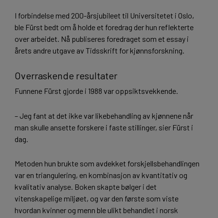
I forbindelse med 200-årsjubileet til Universitetet i Oslo,
ble Fürst bedt om å holde et foredrag der hun reflekterte
over arbeidet. Nå publiseres foredraget som et essay i
årets andre utgave av Tidsskrift for kjønnsforskning.
Overraskende resultater
Funnene Fürst gjorde i 1988 var oppsiktsvekkende.
– Jeg fant at det ikke var likebehandling av kjønnene når
man skulle ansette forskere i faste stillinger, sier Fürst i
dag.
Metoden hun brukte som avdekket forskjellsbehandlingen
var en triangulering, en kombinasjon av kvantitativ og
kvalitativ analyse. Boken skapte bølger i det
vitenskapelige miljøet, og var den første som viste
hvordan kvinner og menn ble ulikt behandlet i norsk