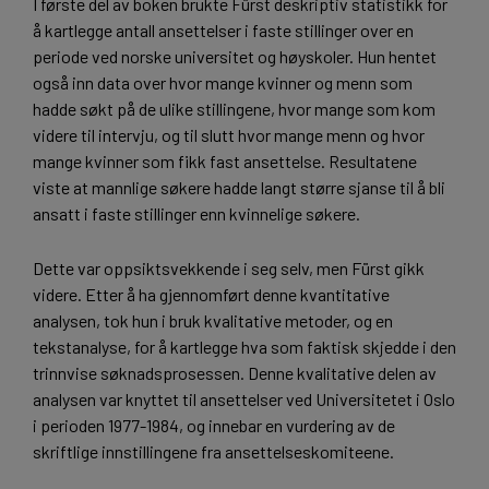
I første del av boken brukte Fürst deskriptiv statistikk for
å kartlegge antall ansettelser i faste stillinger over en
periode ved norske universitet og høyskoler. Hun hentet
også inn data over hvor mange kvinner og menn som
hadde søkt på de ulike stillingene, hvor mange som kom
videre til intervju, og til slutt hvor mange menn og hvor
mange kvinner som fikk fast ansettelse. Resultatene
viste at mannlige søkere hadde langt større sjanse til å bli
ansatt i faste stillinger enn kvinnelige søkere.
Dette var oppsiktsvekkende i seg selv, men Fürst gikk
videre. Etter å ha gjennomført denne kvantitative
analysen, tok hun i bruk kvalitative metoder, og en
tekstanalyse, for å kartlegge hva som faktisk skjedde i den
trinnvise søknadsprosessen. Denne kvalitative delen av
analysen var knyttet til ansettelser ved Universitetet i Oslo
i perioden 1977-1984, og innebar en vurdering av de
skriftlige innstillingene fra ansettelseskomiteene.