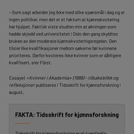
– Som sagt arbeider jeg ikke med slike spørsmål i dag og er
ingen politiker, men det er et faktum at kjønnskvotering
har hjulpet. Faktisk viste studien min at økningen som
hadde skjedd ved universitetet i Oslo den gang skyldtes
bruken av den moderate kjønnskvoteringsregelen. Den
tilsier like kvalifikasjoner mellom søkerne før kvinnene
prioriteres. Derfor kvoteres ikke kvinner som er dårligere
kvalifisert, sier Fürst.
Essayet
«Kvinner i Akademia» (1988) – tilbakeblikk og
refleksjoner
publiseres i Tidsskrift for kjønnsforskning i
august.
Tidsskrift for kjønnsforskning
Tidsskrift for kjønnsforskning er et tverrfaglig