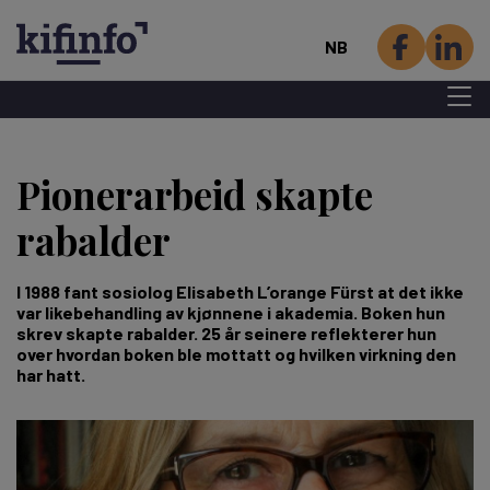
NB
Menu 
Hopp
til
Pionerarbeid skapte
hovedinnhold
rabalder
I 1988 fant sosiolog Elisabeth L’orange Fürst at det ikke
var likebehandling av kjønnene i akademia. Boken hun
skrev skapte rabalder. 25 år seinere reflekterer hun
over hvordan boken ble mottatt og hvilken virkning den
har hatt.