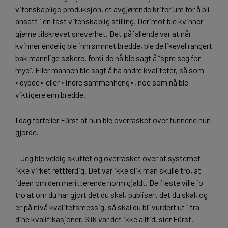
vitenskaplige produksjon, et avgjørende kriterium for å bli
ansatt i en fast vitenskaplig stilling. Derimot ble kvinner
gjerne tilskrevet sneverhet. Det påfallende var at når
kvinner endelig ble innrømmet bredde, ble de likevel rangert
bak mannlige søkere, fordi de nå ble sagt å ”spre seg for
mye”. Eller mannen ble sagt å ha andre kvaliteter, så som
«dybde» eller «indre sammenheng», noe som nå ble
viktigere enn bredde.
I dag forteller Fürst at hun ble overrasket over funnene hun
gjorde.
– Jeg ble veldig skuffet og overrasket over at systemet
ikke virket rettferdig. Det var ikke slik man skulle tro, at
ideen om den meritterende norm gjaldt. De fleste ville jo
tro at om du har gjort det du skal, publisert det du skal, og
er på nivå kvalitetsmessig, så skal du bli vurdert ut i fra
dine kvalifikasjoner. Slik var det ikke alltid, sier Fürst.