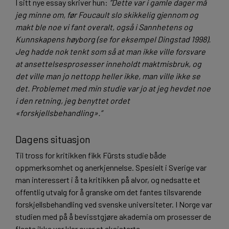
I sitt nye essay skriver hun:
”Dette var i gamle dager må
jeg minne om, før Foucault slo skikkelig gjennom og
makt ble noe vi fant overalt, også i Sannhetens og
Kunnskapens høyborg (se for eksempel Dingstad 1998).
Jeg hadde nok tenkt som så at man ikke ville forsvare
at ansettelsesprosesser inneholdt maktmisbruk, og
det ville man jo nettopp heller ikke, man ville ikke se
det. Problemet med min studie var jo at jeg hevdet noe
i den retning, jeg benyttet ordet
«forskjellsbehandling».”
Dagens situasjon
Til tross for kritikken fikk Fürsts studie både
oppmerksomhet og anerkjennelse. Spesielt i Sverige var
man interessert i å ta kritikken på alvor, og nedsatte et
offentlig utvalg for å granske om det fantes tilsvarende
forskjellsbehandling ved svenske universiteter. I Norge var
studien med på å bevisstgjøre akademia om prosesser de
fleste ikke var klar over at eksisterte.