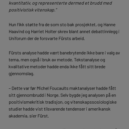
kvantitativ, og representerte dermed et brudd med
positivistisk vitenskap.
”
Hun fikk støtte fra de som sto bak prosjektet, og Hanne
Haavind og Harriet Holter skrev blant annet debattinnlegg i
Uniforum der de forsvarte Fürsts arbeid.
Fürsts analyse hadde vært banebrytende ikke bare i valg av
tema, men også i bruk av metode. Tekstanalyse og
kvalitative metoder hadde enda ikke fått sitt brede
gjennomslag.
– Dette var før Michel Foucaults maktanalyser hadde fått
sitt gjennombrudd i Norge. Selv bygde jeg analysen på en
positivismekritisk tradisjon, og vitenskapssosiologiske
studier hadde vist tilsvarende tendenser i amerikansk
akademia, sier Fürst.