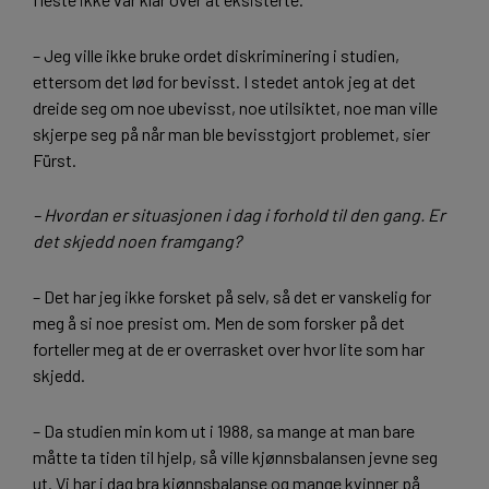
– Jeg ville ikke bruke ordet diskriminering i studien,
ettersom det lød for bevisst. I stedet antok jeg at det
dreide seg om noe ubevisst, noe utilsiktet, noe man ville
skjerpe seg på når man ble bevisstgjort problemet, sier
Fürst.
– Hvordan er situasjonen i dag i forhold til den gang. Er
det skjedd noen framgang?
– Det har jeg ikke forsket på selv, så det er vanskelig for
meg å si noe presist om. Men de som forsker på det
forteller meg at de er overrasket over hvor lite som har
skjedd.
– Da studien min kom ut i 1988, sa mange at man bare
måtte ta tiden til hjelp, så ville kjønnsbalansen jevne seg
ut. Vi har i dag bra kjønnsbalanse og mange kvinner på