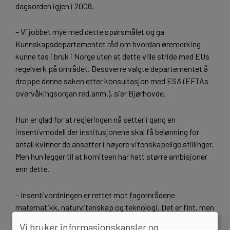
dagsorden igjen i 2008.
– Vi jobbet mye med dette spørsmålet og ga
Kunnskapsdepartementet råd om hvordan øremerking
kunne tas i bruk i Norge uten at dette ville stride med EUs
regelverk på området. Dessverre valgte departementet å
droppe denne saken etter konsultasjon med ESA (EFTAs
overvåkingsorgan red.anm.), sier Bjørhovde.
Hun er glad for at regjeringen nå setter i gang en
insentivmodell der institusjonene skal få belønning for
antall kvinner de ansetter i høyere vitenskapelige stillinger.
Men hun legger til at komiteen har hatt større ambisjoner
enn dette.
– Insentivordningen er rettet mot fagområdene
matematikk, naturvitenskap og teknologi. Det er fint, men
ikke nok. Det er en rekke andre fag der vi også ser at
Vi bruker informasjonskapsler og