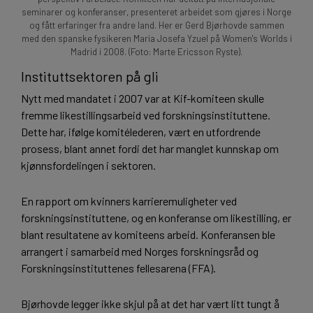
seminarer og konferanser, presenteret arbeidet som gjøres i Norge
og fått erfaringer fra andre land. Her er Gerd Bjørhovde sammen
med den spanske fysikeren Maria Josefa Yzuel på Women's Worlds i
Madrid i 2008. (Foto: Marte Ericsson Ryste).
Instituttsektoren på gli
Nytt med mandatet i 2007 var at Kif-komiteen skulle
fremme likestillingsarbeid ved forskningsinstituttene.
Dette har, ifølge komitélederen, vært en utfordrende
prosess, blant annet fordi det har manglet kunnskap om
kjønnsfordelingen i sektoren.
En rapport om kvinners karrieremuligheter ved
forskningsinstituttene, og en konferanse om likestilling, er
blant resultatene av komiteens arbeid. Konferansen ble
arrangert i samarbeid med Norges forskningsråd og
Forskningsinstituttenes fellesarena (FFA).
Bjørhovde legger ikke skjul på at det har vært litt tungt å