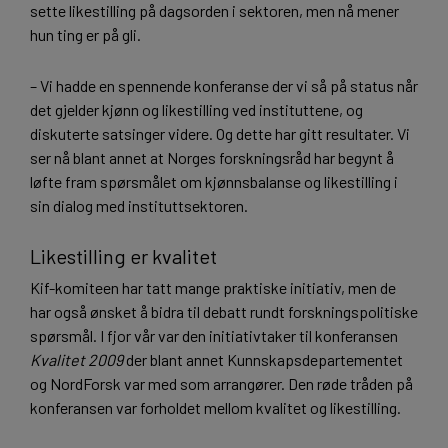
sette likestilling på dagsorden i sektoren, men nå mener
hun ting er på gli.
– Vi hadde en spennende konferanse der vi så på status når
det gjelder kjønn og likestilling ved instituttene, og
diskuterte satsinger videre. Og dette har gitt resultater. Vi
ser nå blant annet at Norges forskningsråd har begynt å
løfte fram spørsmålet om kjønnsbalanse og likestilling i
sin dialog med instituttsektoren.
Likestilling er kvalitet
Kif-komiteen har tatt mange praktiske initiativ, men de
har også ønsket å bidra til debatt rundt forskningspolitiske
spørsmål. I fjor vår var den initiativtaker til konferansen
Kvalitet 2009
der blant annet Kunnskapsdepartementet
og NordForsk var med som arrangører. Den røde tråden på
konferansen var forholdet mellom kvalitet og likestilling.