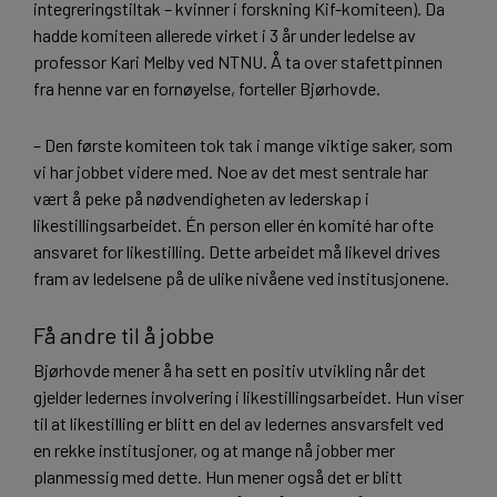
integreringstiltak – kvinner i forskning Kif-komiteen). Da
hadde komiteen allerede virket i 3 år under ledelse av
professor Kari Melby ved NTNU. Å ta over stafettpinnen
fra henne var en fornøyelse, forteller Bjørhovde.
– Den første komiteen tok tak i mange viktige saker, som
vi har jobbet videre med. Noe av det mest sentrale har
vært å peke på nødvendigheten av lederskap i
likestillingsarbeidet. Én person eller én komité har ofte
ansvaret for likestilling. Dette arbeidet må likevel drives
fram av ledelsene på de ulike nivåene ved institusjonene.
Få andre til å jobbe
Bjørhovde mener å ha sett en positiv utvikling når det
gjelder ledernes involvering i likestillingsarbeidet. Hun viser
til at likestilling er blitt en del av ledernes ansvarsfelt ved
en rekke institusjoner, og at mange nå jobber mer
planmessig med dette. Hun mener også det er blitt