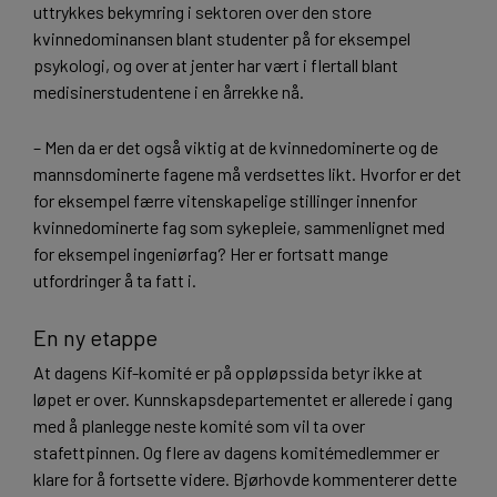
uttrykkes bekymring i sektoren over den store
kvinnedominansen blant studenter på for eksempel
psykologi, og over at jenter har vært i flertall blant
medisinerstudentene i en årrekke nå.
– Men da er det også viktig at de kvinnedominerte og de
mannsdominerte fagene må verdsettes likt. Hvorfor er det
for eksempel færre vitenskapelige stillinger innenfor
kvinnedominerte fag som sykepleie, sammenlignet med
for eksempel ingeniørfag? Her er fortsatt mange
utfordringer å ta fatt i.
En ny etappe
At dagens Kif-komité er på oppløpssida betyr ikke at
løpet er over. Kunnskapsdepartementet er allerede i gang
med å planlegge neste komité som vil ta over
stafettpinnen. Og flere av dagens komitémedlemmer er
klare for å fortsette videre. Bjørhovde kommenterer dette