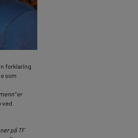
in forklaring
ene som
 menn”
er
b ved
ner på TF