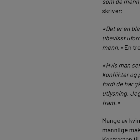
som de menn so
skriver:
«Det er en bl
ubevisst ufor
menn.»
En tre
«Hvis man ser
konflikter og 
fordi de har g
utlysning. Jeg
fram.»
Mange av kvin
mannlige makt
Kontrasten til