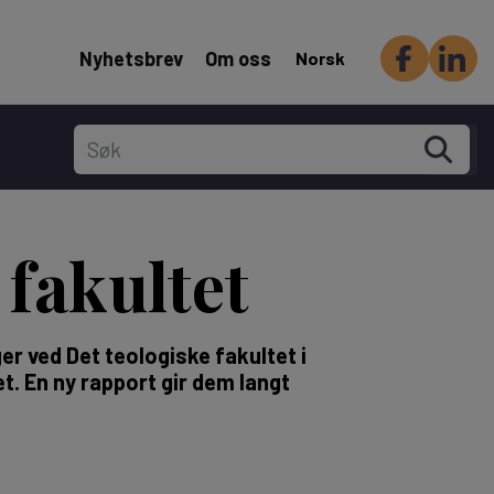
Header Secondary menu
Nyhetsbrev
Om oss
Norsk
fakultet
er ved Det teologiske fakultet i
t. En ny rapport gir dem langt