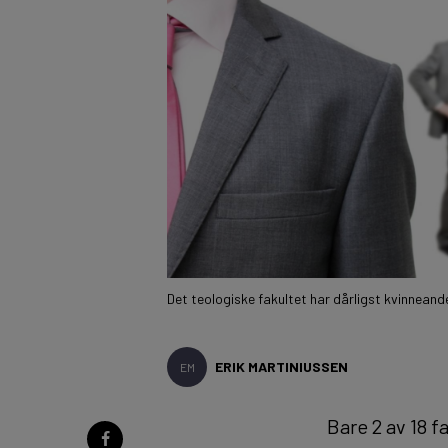
Det teologiske fakultet har dårligst kvinneande
ERIK MARTINIUSSEN
EM
Bare 2 av 18 f