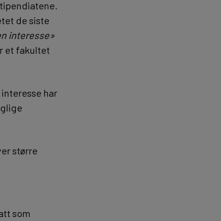
tipendiatene.
tet de siste
en interesse»
r et fakultet
 interesse har
aglige
er større
satt som