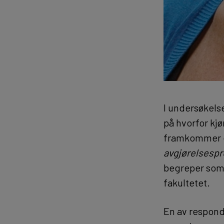
I undersøkelse
på hvorfor kj
framkommer e
avgjørelsespr
begreper som b
fakultetet.
En av respond