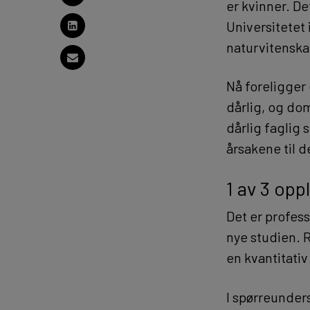
er kvinner. De
Universitetet
naturvitenska
Nå foreligger 
dårlig, og do
dårlig faglig 
årsakene til 
1 av 3 opp
Det er profes
nye studien. 
en kvantitativ
I spørreunder