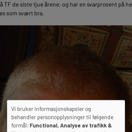
å TF de siste tjue årene, og har en svarprosent på he
es som svært bra.
Vi bruker informasjonskapsler og
behandler personopplysninger til følgende
formål:
Functional, Analyse av trafikk &