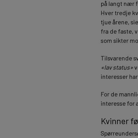
på langt nær f
Hver tredje k
tjue årene, si
fra de faste, 
som sikter mot
Tilsvarende sv
«lav status»
v
interesser ha
For de mannli
interesse for 
Kvinner fø
Spørreundersø