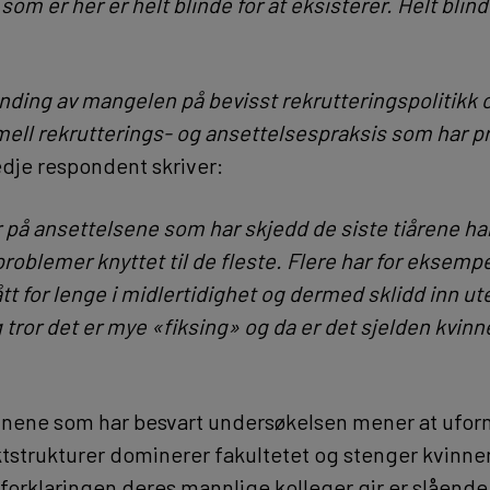
m er her er helt blinde for at eksisterer. Helt blin
anding av mangelen på bevisst rekrutteringspolitikk 
mell rekrutterings- og ansettelsespraksis som har pr
dje respondent skriver:
 på ansettelsene som har skjedd de siste tiårene har
problemer knyttet til de fleste. Flere har for eksempel
ått for lenge i midlertidighet og dermed sklidd inn ut
 tror det er mye «fiksing» og da er det sjelden kvin
nene som har besvart undersøkelsen mener at ufor
strukturer dominerer fakultetet og stenger kvinne
 forklaringen deres mannlige kolleger gir er slående