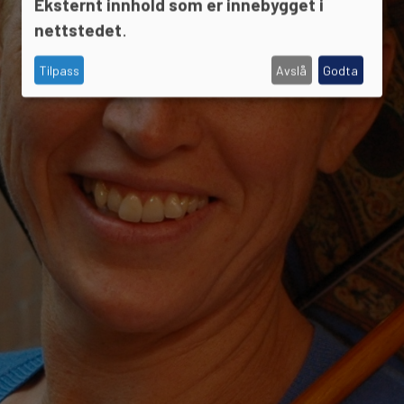
Eksternt innhold som er innebygget i
nettstedet
.
Tilpass
Avslå
Godta