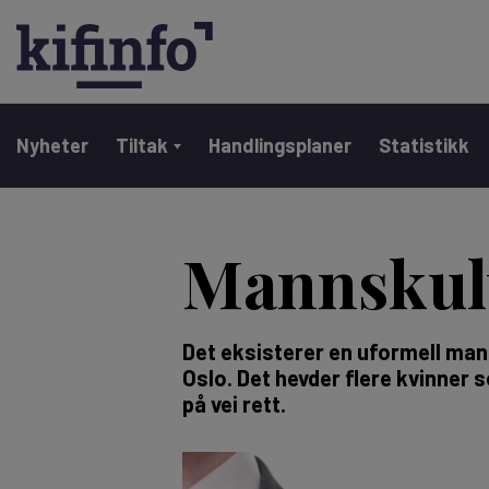
Main navigation
Nyheter
Tiltak
Handlingsplaner
Statistikk
Hopp
til
Mannskult
hovedinnhold
Det eksisterer en uformell mann
Oslo. Det hevder flere kvinner 
på vei rett.