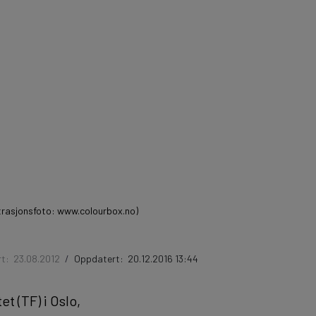
lustrasjonsfoto: www.colourbox.no)
rt:
23.08.2012
/
Oppdatert:
20.12.2016 13:44
t (TF) i Oslo,