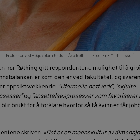
Professor ved Høgskolen i Østfold, Åse Røthing. (Foto: Erik Martiniussen)
n har Røthing gitt respondentene mulighet til å gi s
ønnsbalansen er som den er ved fakultetet, og svar
r oppsiktsvekkende.
”Uformelle nettverk”
,
”skjulte
osesser”
og
”ansettelsesprosesser som favoriserer
lir brukt for å forklare hvorfor så få kvinner får job
entene skriver:
«Det er en mannskultur av dimensjo