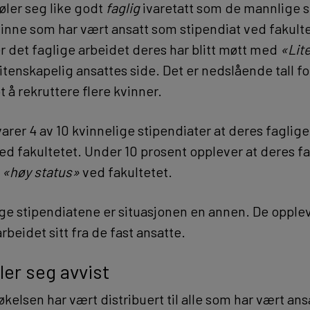
øler seg like godt
faglig
ivaretatt som de mannlige s
vinne som har vært ansatt som stipendiat ved fakulte
er det faglige arbeidet deres har blitt møtt med
«Lit
vitenskapelig ansattes side. Det er nedslående tall fo
 å rekruttere flere kvinner.
arer 4 av 10 kvinnelige stipendiater at deres faglige
ed fakultetet. Under 10 prosent opplever at deres f
r
«høy status»
ved fakultetet.
ge stipendiatene er situasjonen en annen. De opplev
arbeidet sitt fra de fast ansatte.
ler seg avvist
kelsen har vært distribuert til alle som har vært an