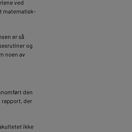
tetene ved
et matematisk-
nsen er så
sesrutiner og
om noen av
ennomført den
 rapport, der
kultetet ikke