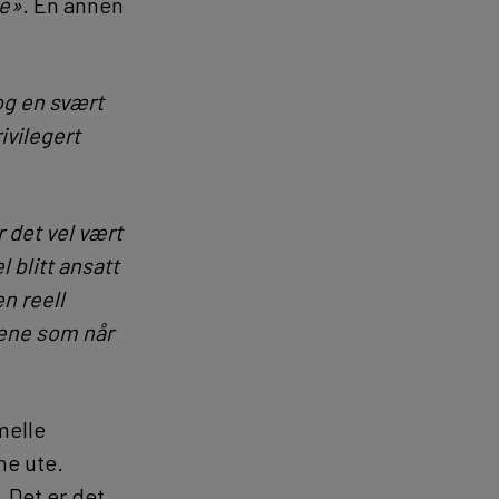
de»
. En annen
og en svært
ivilegert
 det vel vært
 blitt ansatt
en reell
nene som når
melle
ne ute.
. Det er det