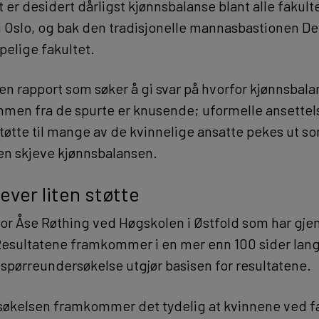
t er desidert dårligst kjønnsbalanse blant alle fakul
 i Oslo, og bak den tradisjonelle mannasbastionen D
pelige fakultet.
en rapport som søker å gi svar på hvorfor kjønnsbala
mmen fra de spurte er knusende; uformelle ansettel
støtte til mange av de kvinnelige ansatte pekes ut s
den skjeve kjønnsbalansen.
lever liten støtte
sor Åse Røthing ved Høgskolen i Østfold som har gj
Resultatene framkommer i en mer enn 100 sider lang
 spørreundersøkelse utgjør basisen for resultatene.
søkelsen framkommer det tydelig at kvinnene ved fa