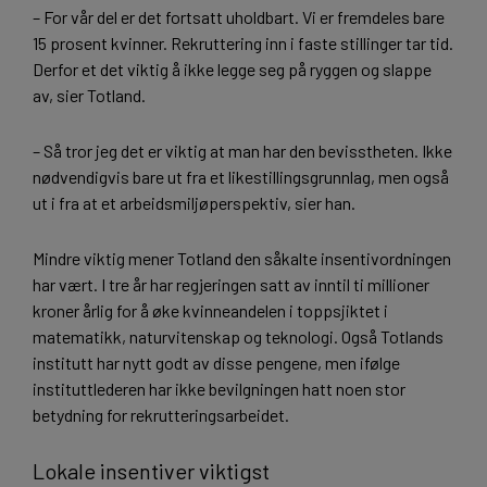
– For vår del er det fortsatt uholdbart. Vi er fremdeles bare
15 prosent kvinner. Rekruttering inn i faste stillinger tar tid.
Derfor et det viktig å ikke legge seg på ryggen og slappe
av, sier Totland.
– Så tror jeg det er viktig at man har den bevisstheten. Ikke
nødvendigvis bare ut fra et likestillingsgrunnlag, men også
ut i fra at et arbeidsmiljøperspektiv, sier han.
Mindre viktig mener Totland den såkalte insentivordningen
har vært. I tre år har regjeringen satt av inntil ti millioner
kroner årlig for å øke kvinneandelen i toppsjiktet i
matematikk, naturvitenskap og teknologi. Også Totlands
institutt har nytt godt av disse pengene, men ifølge
instituttlederen har ikke bevilgningen hatt noen stor
betydning for rekrutteringsarbeidet.
Lokale insentiver viktigst