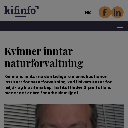
NB
Menu 
Hopp
til
Kvinner inntar
hovedinnhold
naturforvaltning
Kvinnene inntar nå den tidligere mannsbastionen
Institutt for naturforvaltning, ved Universitetet for
miljø- og biovitenskap. Instituttleder Ørjan Totland
mener det er bra for arbeidsmiljøet.