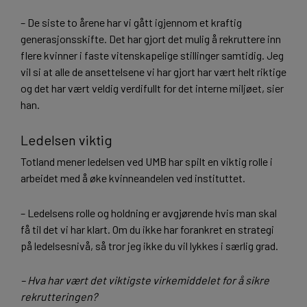
– De siste to årene har vi gått igjennom et kraftig
generasjonsskifte. Det har gjort det mulig å rekruttere inn
flere kvinner i faste vitenskapelige stillinger samtidig. Jeg
vil si at alle de ansettelsene vi har gjort har vært helt riktige
og det har vært veldig verdifullt for det interne miljøet, sier
han.
Ledelsen viktig
Totland mener ledelsen ved UMB har spilt en viktig rolle i
arbeidet med å øke kvinneandelen ved instituttet.
– Ledelsens rolle og holdning er avgjørende hvis man skal
få til det vi har klart. Om du ikke har forankret en strategi
på ledelsesnivå, så tror jeg ikke du vil lykkes i særlig grad.
– Hva har vært det viktigste virkemiddelet for å sikre
rekrutteringen?