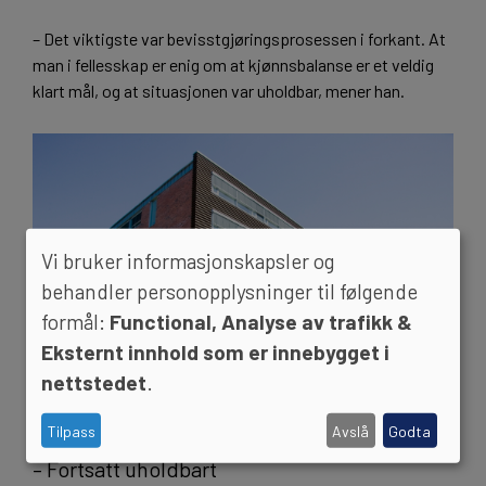
– Det viktigste var bevisstgjøringsprosessen i forkant. At
man i fellesskap er enig om at kjønnsbalanse er et veldig
klart mål, og at situasjonen var uholdbar, mener han.
Vi bruker informasjonskapsler og
behandler personopplysninger til følgende
formål:
Functional, Analyse av trafikk &
Eksternt innhold som er innebygget i
nettstedet
.
Tilpass
Avslå
Godta
Institutt for naturforvaltning ved UMB. (Foto: Håkon Sparre/UMB)
– Fortsatt uholdbart