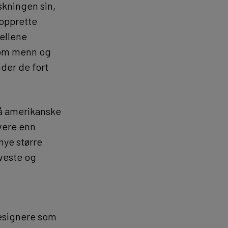
rskningen sin,
 opprette
jellene
llom menn og
der de fort
på amerikanske
vere enn
mye større
veste og
esignere som