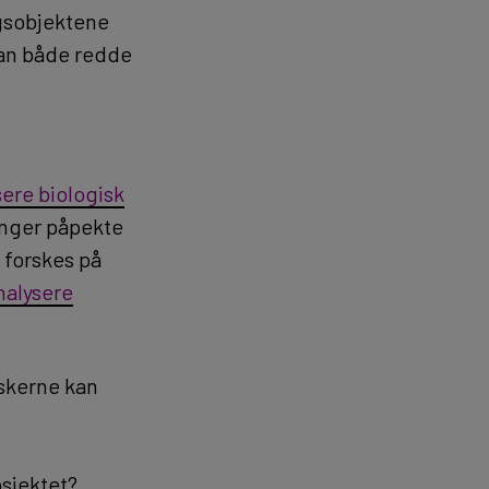
ngsobjektene
 kan både redde
sere biologisk
inger påpekte
t forskes på
nalysere
rskerne kan
osjektet?