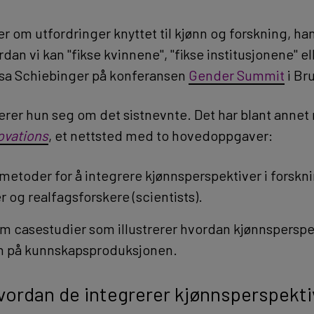
er om utfordringer knyttet til kjønn og forskning, ha
an vi kan "fikse kvinnene", "fikse institusjonene" ell
sa Schiebinger på konferansen
Gender Summit
i Bru
rer hun seg om det sistnevnte. Det har blant annet r
ovations
, et nettsted med to hovedoppgaver:
 metoder for å integrere kjønnsperspektiver i forskni
r og realfagsforskere (scientists).
am casestudier som illustrerer hvordan kjønnsperspe
en på kunnskapsproduksjonen.
vordan de integrerer kjønnsperspekti