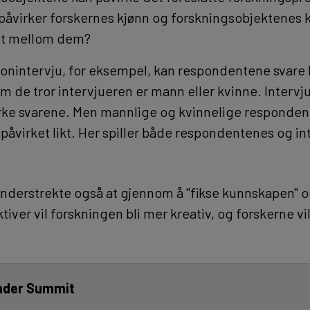
påvirker forskernes kjønn og forskningsobjektenes 
et mellom dem?
onintervju, for eksempel, kan respondentene svare li
m de tror intervjueren er mann eller kvinne. Intervj
irke svarene. Men mannlige og kvinnelige respondente
påvirket likt. Her spiller både respondentenes og in
.
nderstrekte også at gjennom å "fikse kunnskapen" og
iver vil forskningen bli mer kreativ, og forskerne vi
nder Summit