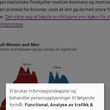
t statistiske forskjeller mellom kvinners og menns
en protese for kvinner, uten at det ga de helt store
ne.
Det viste seg at høyde er viktigere enn kjønn for 
 kneprotese
.
Vi bruker informasjonskapsler og
behandler personopplysninger til følgende
formål:
Functional, Analyse av trafikk &