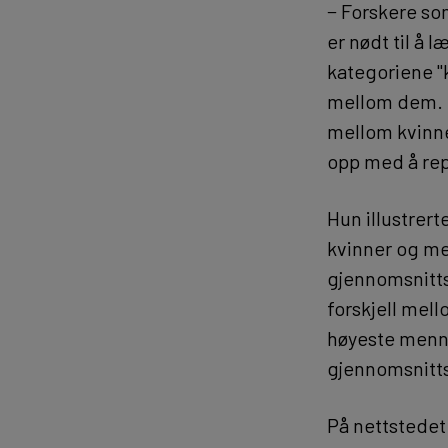
− Forskere som
er nødt til å 
kategoriene "k
mellom dem. D
mellom kvinne
opp med å rep
Hun illustrer
kvinner og me
gjennomsnitts
forskjell mel
høyeste menn
gjennomsnit
På nettstede