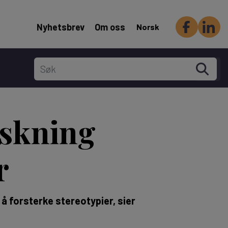
Header Secondary menu
Nyhetsbrev
Om oss
Norsk
rskning
r
 å forsterke stereotypier, sier