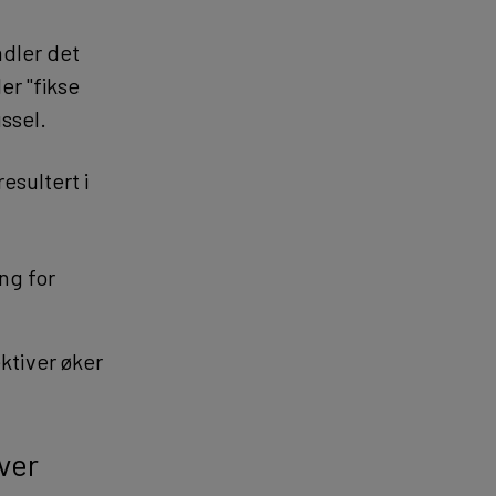
ndler det
er "fikse
ssel.
esultert i
ng for
ktiver øker
ver