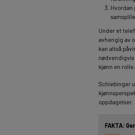
Hvordan 
samspill
Under et telef
avhengig av o
kan altså påv
nødvendigvis 
kjønn en rolle
Schiebinger u
kjønnsperspekt
oppdagelser.
Ge