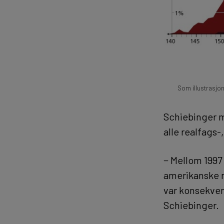
Som illustrasjo
Schiebinger m
alle realfags
− Mellom 1997
amerikanske m
var konsekven
Schiebinger.