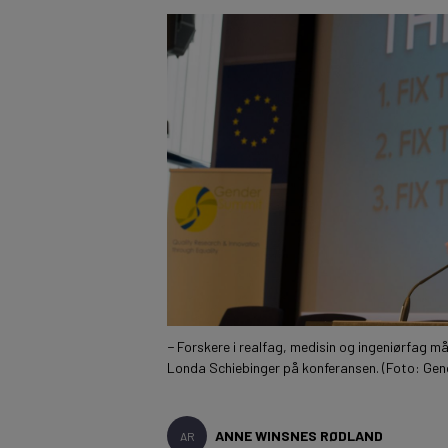
− Forskere i realfag, medisin og ingeniørfag m
Londa Schiebinger på konferansen. (Foto: Ge
ANNE WINSNES RØDLAND
AR