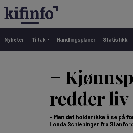
Main navigation
Nyheter
Tiltak
Handlingsplaner
Statistikk
Hopp
til
− Kjønnsp
hovedinnhold
redder liv
− Men det holder ikke å se på f
Londa Schiebinger fra Stanford