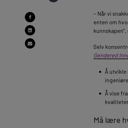
− Når vi snakk
enten om hvord
kunnskapen", 
Selv konsentre
Gendered Inn
Å utvikle
ingeniøre
Å vise fr
kvalitet
Må lære h