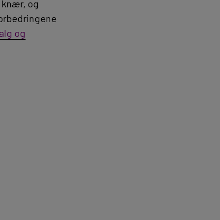
 knær, og
 forbedringene
valg og