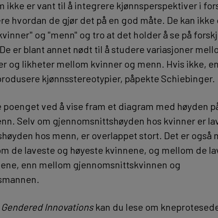
 ikke er vant til å integrere kjønnsperspektiver i fo
lære hvordan de gjør det på en god måte. De kan ikke
vinner" og "menn" og tro at det holder å se på forsk
e er blant annet nødt til å studere variasjoner me
r og likheter mellom kvinner og menn. Hvis ikke, en
rodusere kjønnsstereotypier, påpekte Schiebinger.
te poenget ved å vise fram et diagram med høyden 
nn. Selv om gjennomsnittshøyden hos kvinner er la
høyden hos menn, er overlappet stort. Det er også 
lom de laveste og høyeste kvinnene, og mellom de la
ene, enn mellom gjennomsnittskvinnen og
tsmannen.
t
Gendered Innovations
kan du lese om kneprotesed