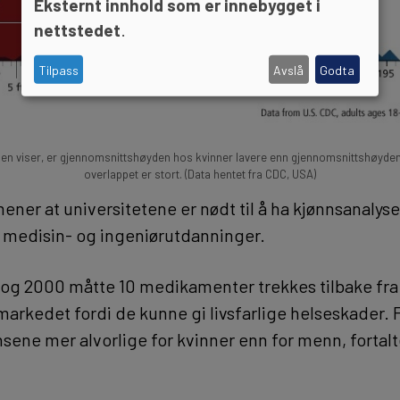
Eksternt innhold som er innebygget i
nettstedet
.
Tilpass
Avslå
Godta
nen viser, er gjennomsnittshøyden hos kvinner lavere enn gjennomsnittshøyd
overlappet er stort. (Data hentet fra CDC, USA)
ener at universitetene er nødt til å ha kjønnsanalys
-, medisin- og ingeniørutdanninger.
 og 2000 måtte 10 medikamenter trekkes tilbake fra
arkedet fordi de kunne gi livsfarlige helseskader. F
sene mer alvorlige for kvinner enn for menn, fortal