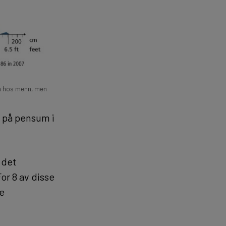
en hos menn, men
e på pensum i
 det
or 8 av disse
te