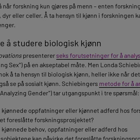
gå når forskning kun gjøres på menn – enten forskni
dyr eller celler. Å ta hensyn til kjønn i forskningen
enger.
e å studere biologisk kjønn
ovations
presenterer
seks forutsetninger for å analy
ing Sex") på en akseptabel måte. Men Londa Schieb
 nok å ta hensyn til biologisk kjønn, heller ikke når de
gså se på sosialt kjønn. Schiebingers
metode for å a
"Analyzing Gender") tar utgangspunkt i tre spørsmål:
 kjønnede oppfatninger eller kjønnet adferd hos fo
et foreslåtte forskningsprosjektet?
 kjønnede behov, oppfatninger eller adferd hos
sobjektene kan påvirke det foreslåtte forskningspr