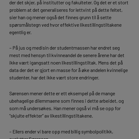
der det skjer, på institutter og fakulteter. Og det er et stort
problem at det generaliseres for lettvint på dette feltet,
sier han og mener også det finnes grunn til å sette
spørsmålstegn ved hvor effektive likestillingstiltakene
egentlig er.
– På jus og medisin der studentmassen har endret seg
mest med hensyn til kvinneandel de senere årene har det
ikke vært igangsatt noen likestillingstiltak. Mens det på
data der det er gjort en masse for å øke andelen kvinnelige
studenter, har det ikke vært store endringer.
Sørensen mener dette er ett eksempel på de mange
ubehagelige dilemmaene som finnes i dette arbeidet, og
som må undersøkes. Han mener også vi må se opp for
”skjulte effekter” av likestillingstiltakene.
– Ellers ender vi bare opp med billig symbolpolitikk,
avslutter Sørensen.