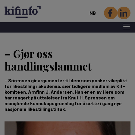
NB
Menu 
Hopp
til
– Gjør oss
hovedinnhold
handlingslammet
– Sørensen gir argumenter til dem som ønsker vikeplikt
for likestilling i akademia, sier tidligere medlem av Kif-
komiteen, Arnfinn J. Andersen. Han er en av flere som
har reagert på uttalelser fra Knut H. Sørensen om
manglende kunnskapsgrunnlag for å sette i gang nye
nasjonale likestillingstiltak.