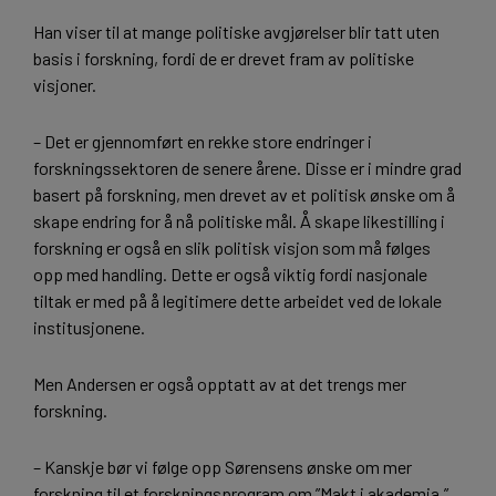
Han viser til at mange politiske avgjørelser blir tatt uten
basis i forskning, fordi de er drevet fram av politiske
visjoner.
– Det er gjennomført en rekke store endringer i
forskningssektoren de senere årene. Disse er i mindre grad
basert på forskning, men drevet av et politisk ønske om å
skape endring for å nå politiske mål. Å skape likestilling i
forskning er også en slik politisk visjon som må følges
opp med handling. Dette er også viktig fordi nasjonale
tiltak er med på å legitimere dette arbeidet ved de lokale
institusjonene.
Men Andersen er også opptatt av at det trengs mer
forskning.
– Kanskje bør vi følge opp Sørensens ønske om mer
forskning til et forskningsprogram om ”Makt i akademia.”