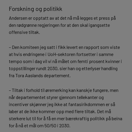
Forskning og politikk
Andersen er opptatt av at det nå må legges et press på
den rødgrønne regjeringen for at den skal igangsette
offensive tiltak.
– Den komiteen jeg satt i fikk levert en rapport som viste
at hvis endringene i UoH-sektoren fortsetter i samme
tempo som i dag vil vi nå målet om femti prosent kvinner i
toppstillinger rundt 2030, sier han og etterlyser handling
fra Tora Aaslands departement.
– Tiltak i forhold til øremerking kan kanskje fungere, men
når departementet styrer gjennom tellekanter og
incentiver skjønner jeg ikke at fantasirikdommen er så
laber at de ikke kommer opp med flere tiltak. Det må
sterkere lut til for å få en mer bærekraftig politikk på beina
for å nå et mål om 50/50 i 2030.