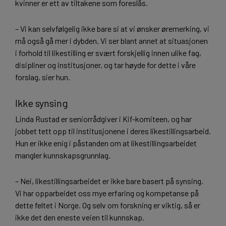
kvinner er ett av tiltakene som foreslås.
– Vi kan selvfølgelig ikke bare si at vi ønsker øremerking, vi
må også gå mer i dybden. Vi ser blant annet at situasjonen
i forhold til likestilling er svært forskjellig innen ulike fag,
disipliner og institusjoner, og tar høyde for dette i våre
forslag, sier hun.
Ikke synsing
Linda Rustad er seniorrådgiver i Kif-komiteen, og har
jobbet tett opp til institusjonene i deres likestillingsarbeid.
Hun er ikke enig i påstanden om at likestillingsarbeidet
mangler kunnskapsgrunnlag.
– Nei, likestillingsarbeidet er ikke bare basert på synsing.
Vi har opparbeidet oss mye erfaring og kompetanse på
dette feltet i Norge. Og selv om forskning er viktig, så er
ikke det den eneste veien til kunnskap.