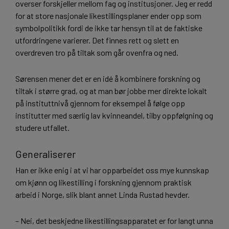
overser forskjeller mellom fag og institusjoner. Jeg er redd
for at store nasjonale likestillingsplaner ender opp som
symbolpolitikk fordi de ikke tar hensyn til at de faktiske
utfordringene varierer. Det finnes rett og slett en
overdreven tro på tiltak som går ovenfra og ned.
Sørensen mener det er en idé å kombinere forskning og
tiltak i større grad, og at man bør jobbe mer direkte lokalt
på instituttnivå gjennom for eksempel å følge opp
institutter med særlig lav kvinneandel, tilby oppfølgning og
studere utfallet.
Generaliserer
Han er ikke enig i at vi har opparbeidet oss mye kunnskap
om kjønn og likestilling i forskning gjennom praktisk
arbeid i Norge, slik blant annet Linda Rustad hevder.
– Nei, det beskjedne likestillingsapparatet er for langt unna