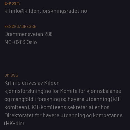
E-POST:
kifinfo@kilden.forskningsradet.no
BESØKSADRESSE:
Drammensveien 288
NO-0283 Oslo
OM OSS
Kifinfo
drives av
Kilden
kjønnsforskning.no
for
Komité for kjønnsbalanse
og mangfold i forskning og høyere utdanning
(Kif-
komiteen). Kif-komiteens sekretariat er hos
Direktoratet for høyere utdanning og kompetanse
(HK-dir)
.