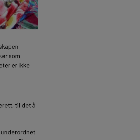
nskapen
nker som
ter er ikke
ett, til det å
er underordnet