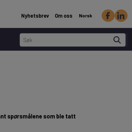
Header Secondary menu
Nyhetsbrev
Om oss
Norsk
ant spørsmålene som ble tatt