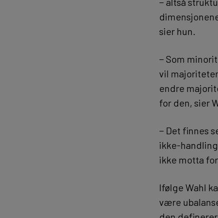
− altså strukt
dimensjonene 
sier hun.
− Som minorit
vil majoritete
endre majorit
for den, sier 
− Det finnes s
ikke-handling
ikke motta for
Ifølge Wahl k
være ubalanse
den definerer