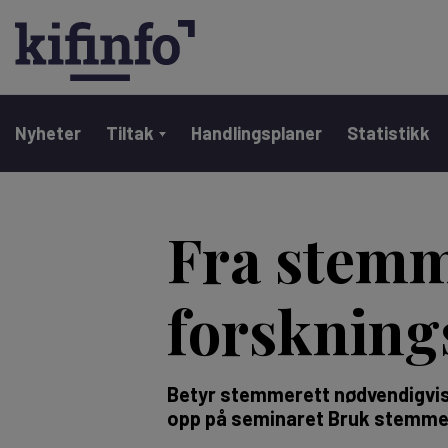
Main navigation
Nyheter
Tiltak
Handlingsplaner
Statistikk
Hopp
til
Fra stemme
hovedinnhold
forsknin
Betyr stemmerett nødvendigvis 
opp på seminaret Bruk stemmen