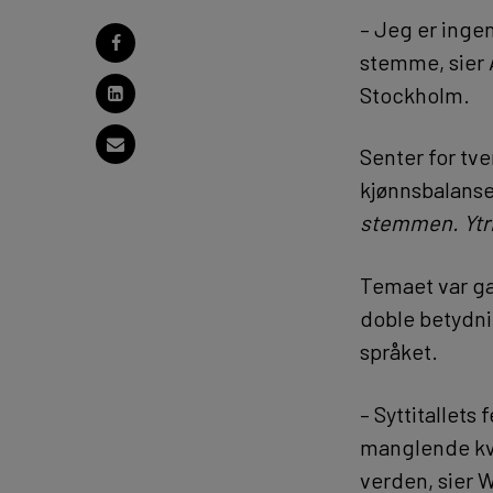
– Jeg er inge
stemme, sier 
Stockholm.
Senter for tve
kjønnsbalanse
stemmen. Ytr
Temaet var ga
doble betydni
språket.
– Syttitallets
manglende kvi
verden, sier W