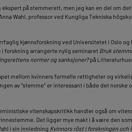
n ekspert på stemmerett, men jeg kan en del om det 
Anna Wahl, professor ved Kungliga Tekniska högskol
rrfaglig kjønnsforskning ved Universitetet i Oslo og
 i forskning arrangerte nylig seminaret
Bruk stemme
ingsrettens normer og sanksjoner?
på Litteraturhuse
pet mellom kvinners formelle rettigheter og virkel
ngen av "stemme" er interessant i både det norske 
 feministiske vitenskapskritikk handler også om vite
nnestemme. Det ligger mye makt i å være den som 
ahl i sin innledning
Kvinnors röst i forskningen och i