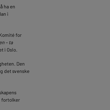
å ha en
an i
 Komité for
n – ta
t i Oslo.
igheten. Den
og det svenske
nskapens
fortolker