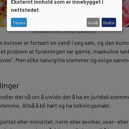
Eksternt innhold som er innebygget i
nettstedet
.
Tilpass
Avslå
Godta
Anna Wahl. (Foto: Christer Gummeson)
 kvinner er fortsatt en verdi i seg selv, og den kun
r et problem at forskningen tar gamle, maskuline ta
oven". Men slike naturgitte stemmer og evige sannhe
linger
ndler det nå om å utvide det å ha en juridisk stemmer
stemme. Altså å bli hørt og ha tolkningsmakt.
oritet eller minoritet, norm eller avviker, over- ell