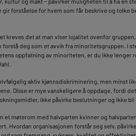
ur, kultur og makt − påvirker muligheten til å ha en 
gir forståelse for hvem som får beskrive og tolke b
et kreves det at man viser lojalitet ovenfor grupp
n forstå deg som et avvik fra minoritetsgruppen. I st
etens oppfatning av minoriteten, er du ikke lenger 
Wahl.
elvfølgelig aktiv kjønnsdiskriminering, men minst like
ene. Disse er mye vanskeligere å oppdage, fordi de
skningsmidler, ikke påvirke beslutninger og ikke bli 
an et møterom med halvparten kvinner og halvparte
rt. Hvordan organisasjonen forstår seg selv, påvirk
 ord som fremgang, suksess, kvalitet og effektivitet