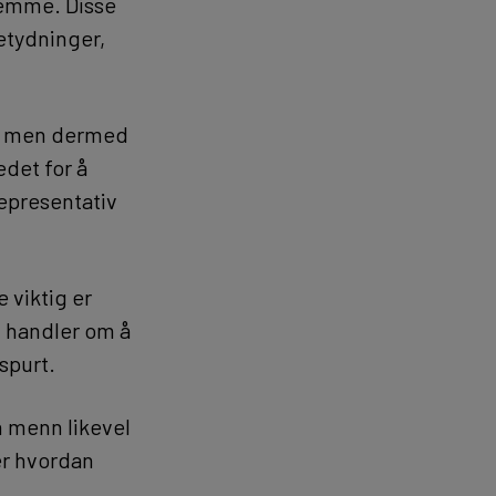
stemme. Disse
etydninger,
en, men dermed
edet for å
representativ
 viktig er
t handler om å
spurt.
n menn likevel
er hvordan
.