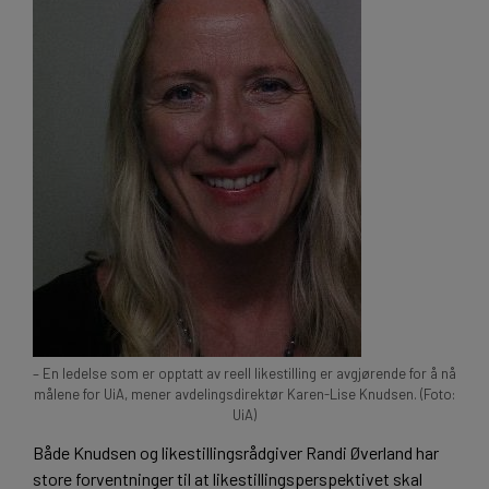
– En ledelse som er opptatt av reell likestilling er avgjørende for å nå
målene for UiA, mener avdelingsdirektør Karen-Lise Knudsen. (Foto:
UiA)
Både Knudsen og likestillingsrådgiver Randi Øverland har
store forventninger til at likestillingsperspektivet skal