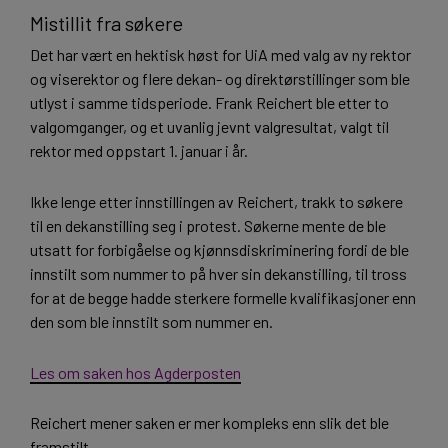
Mistillit fra søkere
Det har vært en hektisk høst for UiA med valg av ny rektor
og viserektor og flere dekan- og direktørstillinger som ble
utlyst i samme tidsperiode. Frank Reichert ble etter to
valgomganger, og et uvanlig jevnt valgresultat, valgt til
rektor med oppstart 1. januar i år.
Ikke lenge etter innstillingen av Reichert, trakk to søkere
til en dekanstilling seg i protest. Søkerne mente de ble
utsatt for forbigåelse og kjønnsdiskriminering fordi de ble
innstilt som nummer to på hver sin dekanstilling, til tross
for at de begge hadde sterkere formelle kvalifikasjoner enn
den som ble innstilt som nummer en.
Les om saken hos Agderposten
Reichert mener saken er mer kompleks enn slik det ble
framstilt.