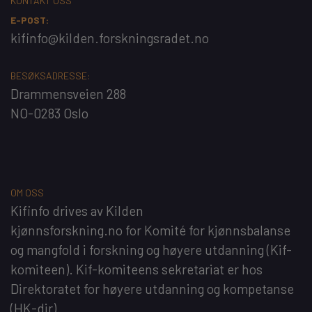
KONTAKT OSS
E-POST:
kifinfo@kilden.forskningsradet.no
BESØKSADRESSE:
Drammensveien 288
NO-0283 Oslo
OM OSS
Kifinfo
drives av
Kilden
kjønnsforskning.no
for
Komité for kjønnsbalanse
og mangfold i forskning og høyere utdanning
(Kif-
komiteen). Kif-komiteens sekretariat er hos
Direktoratet for høyere utdanning og kompetanse
(HK-dir)
.