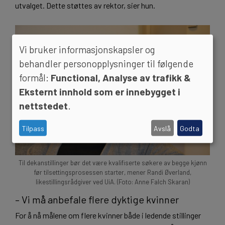
utvalget. Dette støttes av rektor, sier hun.
Vi bruker informasjonskapsler og
behandler personopplysninger til følgende
formål:
Functional, Analyse av trafikk &
Eksternt innhold som er innebygget i
nettstedet
.
Tilpass
Avslå
Godta
Til dekanstillinger bør det være kvalifiserte søkere av begge kjønn
før tilsettingsprosessen starter, mener Randi Øverland,
likestillingsrådgiver ved UiA. (Foto: Anne Falch Skaran)
– Vi må anbefale flere dyktige kvinner
For å nå målene om flere kvinner både i ledende stillinger