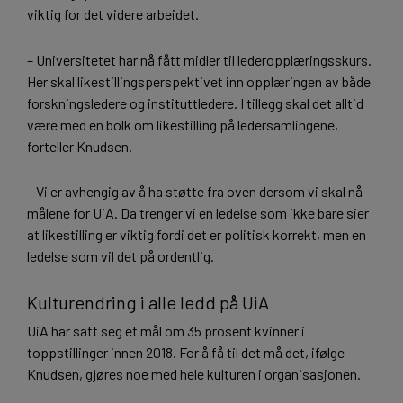
viktig for det videre arbeidet.
– Universitetet har nå fått midler til lederopplæringsskurs.
Her skal likestillingsperspektivet inn opplæringen av både
forskningsledere og instituttledere. I tillegg skal det alltid
være med en bolk om likestilling på ledersamlingene,
forteller Knudsen.
– Vi er avhengig av å ha støtte fra oven dersom vi skal nå
målene for UiA. Da trenger vi en ledelse som ikke bare sier
at likestilling er viktig fordi det er politisk korrekt, men en
ledelse som vil det på ordentlig.
Kulturendring i alle ledd på UiA
UiA har satt seg et mål om 35 prosent kvinner i
toppstillinger innen 2018. For å få til det må det, ifølge
Knudsen, gjøres noe med hele kulturen i organisasjonen.