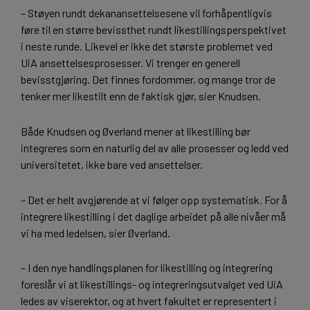
– Støyen rundt dekanansettelsesene vil forhåpentligvis
føre til en større bevissthet rundt likestillingsperspektivet
i neste runde. Likevel er ikke det største problemet ved
UiA ansettelsesprosesser. Vi trenger en generell
bevisstgjøring. Det finnes fordommer, og mange tror de
tenker mer likestilt enn de faktisk gjør, sier Knudsen.
Både Knudsen og Øverland mener at likestilling bør
integreres som en naturlig del av alle prosesser og ledd ved
universitetet, ikke bare ved ansettelser.
– Det er helt avgjørende at vi følger opp systematisk. For å
integrere likestilling i det daglige arbeidet på alle nivåer må
vi ha med ledelsen, sier Øverland.
– I den nye handlingsplanen for likestilling og integrering
foreslår vi at likestillings- og integreringsutvalget ved UiA
ledes av viserektor, og at hvert fakultet er representert i