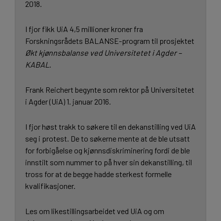
2018.
I fjor fikk UiA 4,5 millioner kroner fra
Forskningsrådets BALANSE-program til prosjektet
Økt kjønnsbalanse ved Universitetet i Agder –
KABAL
.
Frank Reichert begynte som rektor på Universitetet
i Agder (UiA) 1. januar 2016.
I fjor høst trakk to søkere til en dekanstilling ved UiA
seg i protest. De to søkerne mente at de ble utsatt
for forbigåelse og kjønnsdiskriminering fordi de ble
innstilt som nummer to på hver sin dekanstilling, til
tross for at de begge hadde sterkest formelle
kvalifikasjoner.
Les om likestillingsarbeidet ved UiA og om