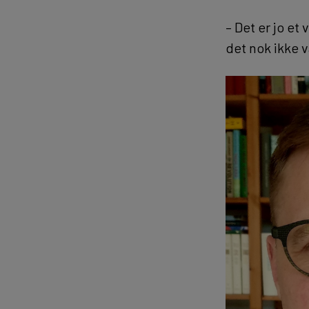
– Det er jo et
det nok ikke 