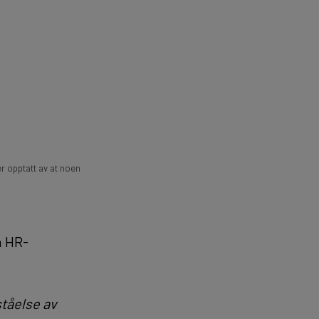
r opptatt av at noen
m HR-
ståelse av