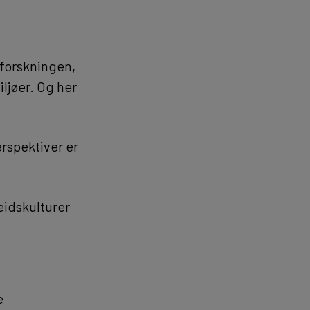
 forskningen,
ljøer. Og her
rspektiver er
eidskulturer
e