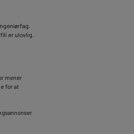
 ingeniørfag.
li er ulovlig.
for mener
e for at
llingsannonser