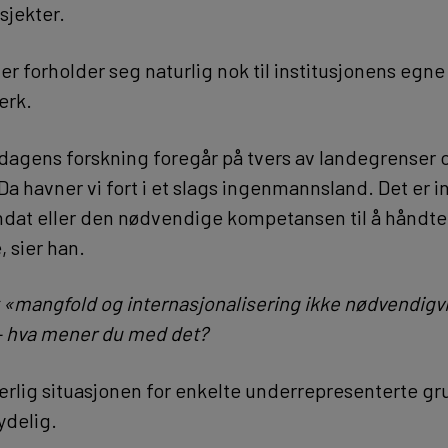
sjekter.
r forholder seg naturlig nok til institusjonens egne
erk.
dagens forskning foregår på tvers av landegrenser 
 Da havner vi fort i et slags ingenmannsland. Det er 
ndat eller den nødvendige kompetansen til å håndte
 sier han.
t «mangfold og internasjonalisering ikke nødvendigvi
– hva mener du med det?
ærlig situasjonen for enkelte underrepresenterte gr
ydelig.