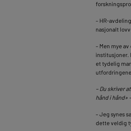
forskningspro
– HR-avdelinge
nasjonalt lovv
– Men mye av 
institusjoner.
et tydelig ma
utfordringene,
– Du skriver a
hånd i hånd» 
– Jeg synes s
dette veldig t