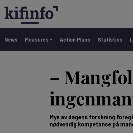
Main navigation
News
Measures
Action Plans
Statistics
L
Skip
to
– Mangfold
main
content
ingenman
Mye av dagens forskning foregår
nødvendig kompetanse på mangf