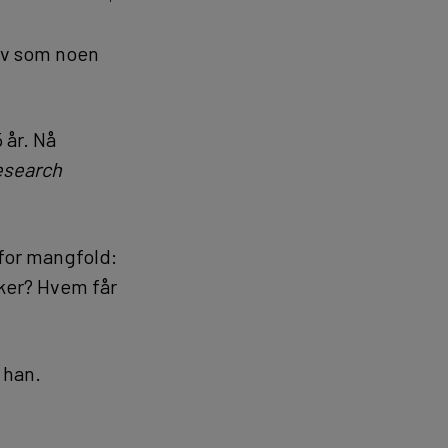
elv som noen
 år. Nå
Research
for mangfold:
kker? Hvem får
 han.