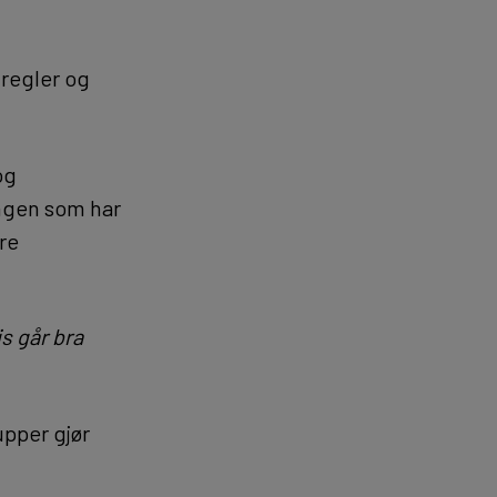
 regler og
og
ingen som har
re
s går bra
upper gjør