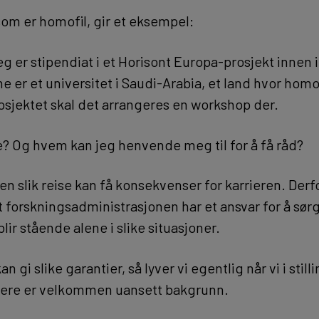
som er homofil, gir et eksempel:
 jeg er stipendiat i et Horisont Europa-prosjekt innen
e er et universitet i Saudi-Arabia, et land hvor homofi
osjektet skal det arrangeres en workshop der.
se? Og hvem kan jeg henvende meg til for å få råd?
l en slik reise kan få konsekvenser for karrieren. Der
 forskningsadministrasjonen har et ansvar for å sørg
blir stående alene i slike situasjoner.
kan gi slike garantier, så lyver vi egentlig når vi i sti
søkere er velkommen uansett bakgrunn.