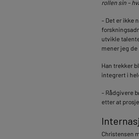
rollen sin – hv
– Det er ikke 
forskningsadmi
utvikle talen
mener jeg de k
Han trekker b
integrert i he
– Rådgivere bø
etter at prosj
Internas
Christensen me