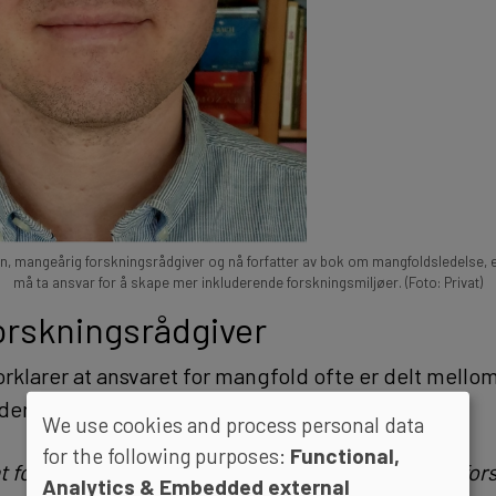
n, mangeårig forskningsrådgiver og nå forfatter av bok om mangfoldsledelse, e
må ta ansvar for å skape mer inkluderende forskningsmiljøer. (Foto: Privat)
orskningsrådgiver
orklarer at ansvaret for mangfold ofte er delt mello
edere og forskningsadministrasjonen.
We use cookies and process personal data
for the following purposes:
Functional,
at forskningsrådgivere generelt har en for snever for
Analytics & Embedded external