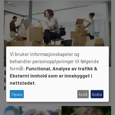
Vi bruker informasjonskapsler og
behandler personopplysninger til følgende
formål:
Functional, Analyse av trafikk &
Ikke glem å måle reformens
Eksternt innhold som er innebygget i
innvirkning på likestilling og
nettstedet
.
mangfold
Tilpass
Avslå
Godta