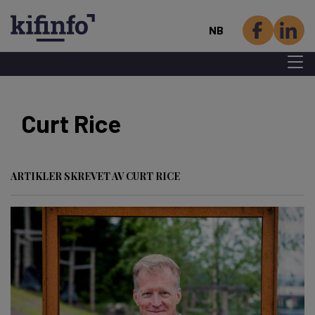
NB
Menu 
Hopp
til
Curt Rice
hovedinnhold
ARTIKLER SKREVET AV CURT RICE