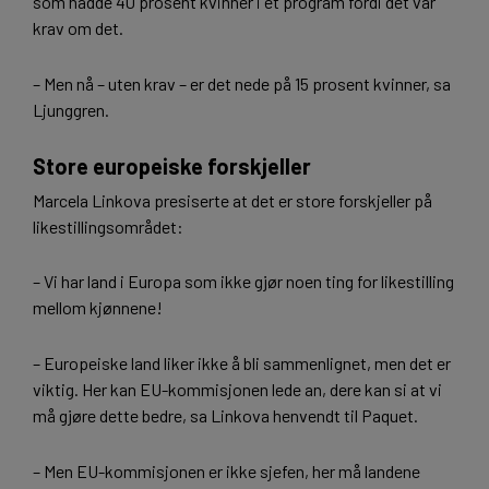
som hadde 40 prosent kvinner i et program fordi det var
krav om det.
– Men nå – uten krav – er det nede på 15 prosent kvinner, sa
Ljunggren.
Store europeiske forskjeller
Marcela Linkova presiserte at det er store forskjeller på
likestillingsområdet:
– Vi har land i Europa som ikke gjør noen ting for likestilling
mellom kjønnene!
– Europeiske land liker ikke å bli sammenlignet, men det er
viktig. Her kan EU-kommisjonen lede an, dere kan si at vi
må gjøre dette bedre, sa Linkova henvendt til Paquet.
– Men EU-kommisjonen er ikke sjefen, her må landene