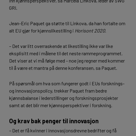
inn kjønnsperspektiver, sa Marcela Linkova, leder av SWG
GRI.
Jean-Eric Paquet ga støtte til Linkova, da han fortalte om
alt EU gjør for kjønnslikestilling i
Horisont 2020
.
– Det var litt overraskende at likestilling ikke var like
eksplisitt med i målene til det neste rammeprogrammet.
Det viser at vi må følge med – noe jeg regner med kommer
til å være et mantra på denne konferansen, sa Paquet.
På spørsmål om hva som fungerer godt i EUs forsknings-
og innovasjonspolicy, trekker Paquet fram bedre
kjønnsbalanse i lederstillinger og forskningsprosjekter
samt at det blir mer kjønnsperspektiver i forskning.
Og krav bak penger til innovasjon
– Det er få kvinner i innovasjonsdrevne bedrifter og få