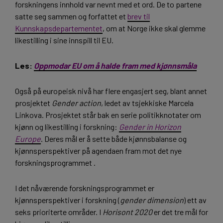
forskningens innhold var nevnt med et ord. De to partene
satte seg sammen og forfattet et
brev til
Kunnskapsdepartementet
, om at Norge ikke skal glemme
likestilling i sine innspill til EU.
Les:
Oppmodar EU om å halde fram med kjønnsmåla
Også på europeisk nivå har flere engasjert seg, blant annet
prosjektet
Gender action
, ledet av tsjekkiske Marcela
Linkova. Prosjektet står bak en serie politikknotater om
kjønn og likestilling i forskning:
Gender in Horizon
Europe
. Deres mål er å sette både kjønnsbalanse og
kjønnsperspektiver på agendaen fram mot det nye
forskningsprogrammet .
I det nåværende forskningsprogrammet er
kjønnsperspektiver i forskning (
gender dimension
) ett av
seks prioriterte områder. I
Horisont 2020
er det tre mål for