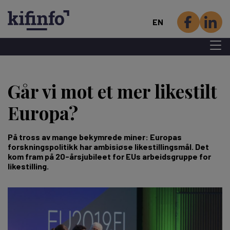
EN
Menu 
Skip
to
Går vi mot et mer likestilt
main
content
Europa?
På tross av mange bekymrede miner: Europas
forskningspolitikk har ambisiøse likestillingsmål. Det
kom fram på 20-årsjubileet for EUs arbeidsgruppe for
likestilling.