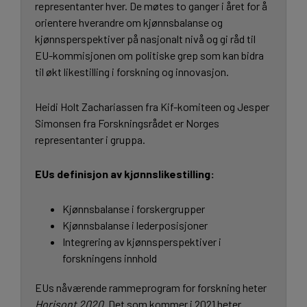
representanter hver. De møtes to ganger i året for å
orientere hverandre om kjønnsbalanse og
kjønnsperspektiver på nasjonalt nivå og gi råd til
EU-kommisjonen om politiske grep som kan bidra
til økt likestilling i forskning og innovasjon.
Heidi Holt Zachariassen fra Kif-komiteen og Jesper
Simonsen fra Forskningsrådet er Norges
representanter i gruppa.
EUs definisjon av kjønnslikestilling:
Kjønnsbalanse i forskergrupper
Kjønnsbalanse i lederposisjoner
Integrering av kjønnsperspektiver i
forskningens innhold
EUs nåværende rammeprogram for forskning heter
Horisont 2020
. Det som kommer i 2021 heter