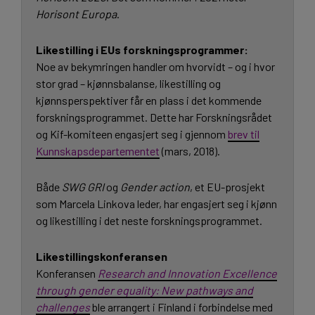
Horisont Europa
.
Likestilling i EUs forskningsprogrammer:
Noe av bekymringen handler om hvorvidt – og i hvor
stor grad – kjønnsbalanse, likestilling og
kjønnsperspektiver får en plass i det kommende
forskningsprogrammet. Dette har Forskningsrådet
og Kif-komiteen engasjert seg i gjennom
brev til
Kunnskapsdepartementet
(mars, 2018).
Både
SWG GRI
og
Gender action
, et EU-prosjekt
som Marcela Linkova leder, har engasjert seg i kjønn
og likestilling i det neste forskningsprogrammet.
Likestillingskonferansen
Konferansen
Research and Innovation Excellence
through gender equality: New pathways and
challenges
ble arrangert i Finland i forbindelse med