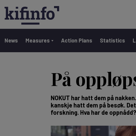
Main navigation
News
Measures
Action Plans
Statistics
L
Skip
to
På oppløp
main
content
NOKUT har hatt dem på nakken.
kanskje hatt dem på besøk. Det 
forskning. Hva har de oppnådd