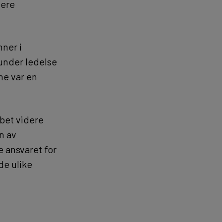
dere
nner i
 under ledelse
ne var en
bbet videre
n av
e ansvaret for
de ulike