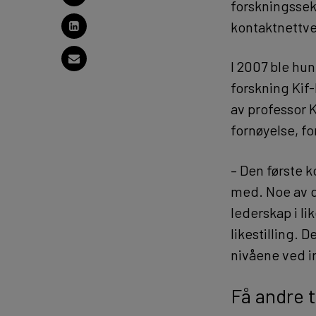
forskningssekt
kontaktnettv
I 2007 ble hun
forskning Kif
av professor 
fornøyelse, fo
– Den første k
med. Noe av d
lederskap i li
likestilling. 
nivåene ved i
Få andre t