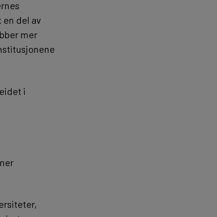
ernes
tt en del av
obber mer
nstitusjonene
eidet i
mer
ersiteter,