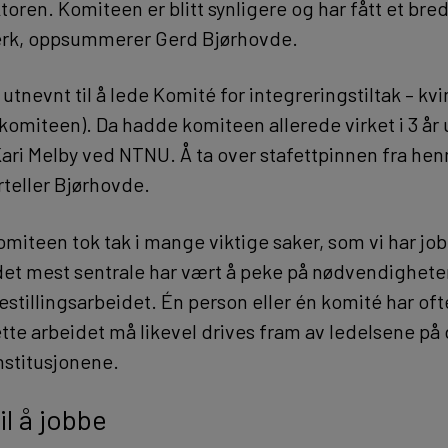
oren. Komiteen er blitt synligere og har fått et bre
erk, oppsummerer Gerd Bjørhovde.
 utnevnt til å lede Komité for integreringstiltak – kvi
-komiteen). Da hadde komiteen allerede virket i 3 år
Kari Melby ved NTNU. Å ta over stafettpinnen fra hen
rteller Bjørhovde.
omiteen tok tak i mange viktige saker, som vi har jo
et mest sentrale har vært å peke på nødvendighete
kestillingsarbeidet. Én person eller én komité har oft
Dette arbeidet må likevel drives fram av ledelsene på 
nstitusjonene.
il å jobbe