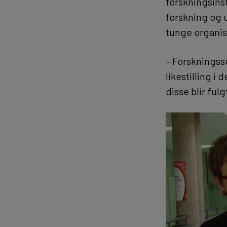
forskningsinst
forskning og u
tunge organis
– Forskningss
likestilling i 
disse blir ful