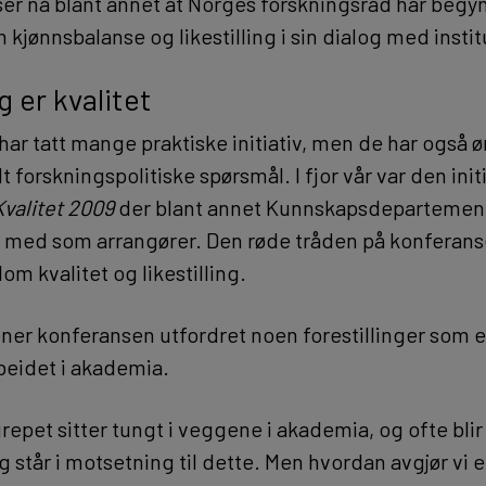
 ser nå blant annet at Norges forskningsråd har begyn
kjønnsbalanse og likestilling i sin dialog med insti
g er kvalitet
ar tatt mange praktiske initiativ, men de har også ø
t forskningspolitiske spørsmål. I fjor vår var den initi
Kvalitet 2009
der blant annet Kunnskapsdepartemen
 med som arrangører. Den røde tråden på konferans
om kvalitet og likestilling.
er konferansen utfordret noen forestillinger som er 
rbeidet i akademia.
repet sitter tungt i veggene i akademia, og ofte blir
ng står i motsetning til dette. Men hvordan avgjør vi 