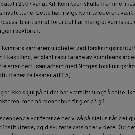
atet i 2007 var at Kif-komiteen skulle fremme likes
sinstituttene. Dette har, ifølge komitélederen, vært
rosess, blant annet fordi det har manglet kunnskap
ngen i sektoren.
 kvinners karrieremuligheter ved forskningsinstitut
likestilling, er blant resultatene av komiteens arbe
le arrangert i samarbeid med Norges forskningsråd
ituttenes fellesarena (FFA).
er ikke skjul på at det har vært litt tungt å sette like
ektoren, men nå mener hun ting er på gli.
 spennende konferanse der vi så på status når det gj
ed instituttene, og diskuterte satsinger videre. Og det