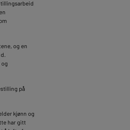
tillingsarbeid
 en
 om
tene, og en
id.
 og
stilling på
elder kjønn og
te har gitt