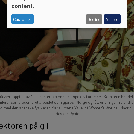
content
.
Customize
Decline
Accept
å vært opptatt av å ha et internasjonalt perspektiv i arbeidet. Komiteen har delt
feranser, presenteret arbeidet som gjøres i Norge og fått erfaringer fra andre 
med den spanske fysikeren Maria Josefa Yzuel på Women's Worlds i Madrid i 
Ericsson Ryste).
ektoren på gli