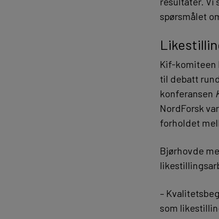
resultater. Vi
spørsmålet om 
Likestillin
Kif-komiteen h
til debatt rund
konferansen
NordForsk var
forholdet mell
Bjørhovde men
likestillingsa
– Kvalitetsbeg
som likestilli