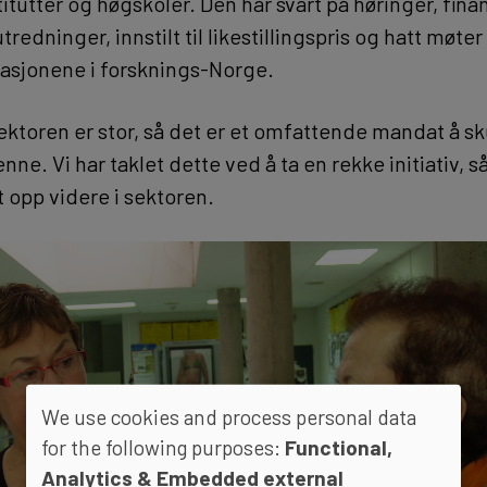
itutter og høgskoler. Den har svart på høringer, fina
tredninger, innstilt til likestillingspris og hatt møt
asjonene i forsknings-Norge.
ektoren er stor, så det er et omfattende mandat å s
denne. Vi har taklet dette ved å ta en rekke initiativ, s
gt opp videre i sektoren.
We use cookies and process personal data
for the following purposes:
Functional,
Analytics & Embedded external