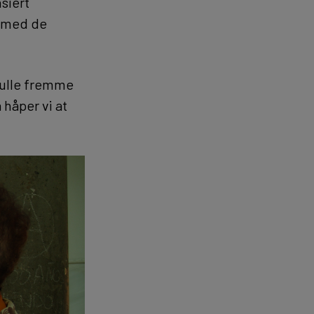
nsiert
er med de
kulle fremme
å håper vi at