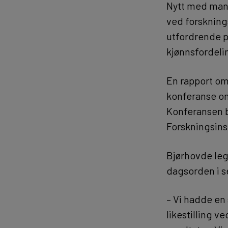
Nytt med mand
ved forskning
utfordrende p
kjønnsfordeli
En rapport om
konferanse om 
Konferansen b
Forskningsinst
Bjørhovde legg
dagsorden i s
– Vi hadde en
likestilling v