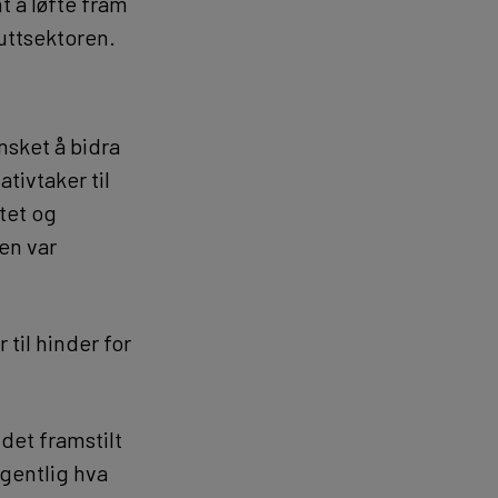
t å løfte fram
tuttsektoren.
nsket å bidra
ativtaker til
tet og
en var
til hinder for
 det framstilt
egentlig hva