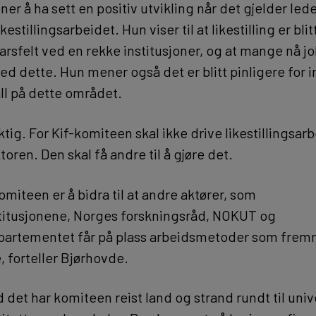
r å ha sett en positiv utvikling når det gjelder led
ikestillingsarbeidet. Hun viser til at likestilling er bli
arsfelt ved en rekke institusjoner, og at mange nå j
d dette. Hun mener også det er blitt pinligere for i
all på dette området.
ktig. For Kif-komiteen skal ikke drive likestillingsarb
oren. Den skal få andre til å gjøre det.
miteen er å bidra til at andre aktører, som
titusjonene, Norges forskningsråd, NOKUT og
artementet får på plass arbeidsmetoder som frem
, forteller Bjørhovde.
 det har komiteen reist land og strand rundt til univ