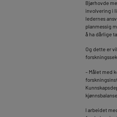
Bjørhovde mene
involvering i l
ledernes ansv
planmessig me
å ha dårlige t
Og dette er vi
forskningssekt
– Målet med ko
forskningsins
Kunnskapsdep
kjønnsbalanse
I arbeidet med