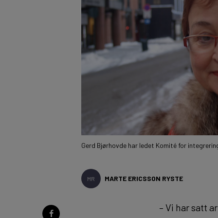
Gerd Bjørhovde har ledet Komité for integrering
MARTE ERICSSON RYSTE
MR
– Vi har satt 