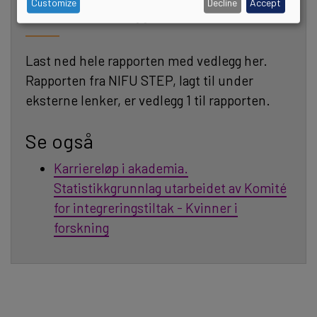
Customize
Decline
Accept
Les hele rapporten
Last ned hele rapporten med vedlegg her.
Rapporten fra NIFU STEP, lagt til under
eksterne lenker, er vedlegg 1 til rapporten.
Se også
Karriereløp i akademia.
Statistikkgrunnlag utarbeidet av Komité
for integreringstiltak - Kvinner i
forskning