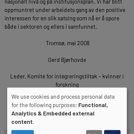
nasjonalt nivå og på institusjonsplan. Vi har blitt
oppmuntret under arbeidets gang av den positive
interessen for en slik satsing som nå er å spore
både i sektoren og ellers i samfunnet.
Tromsø, mai 2008
Gerd Bjørhovde
Leder, Komité for integreringstiltak – kvinner i
forskning
We use cookies and process personal data
for the following purposes:
Functional,
Analytics & Embedded external
content
.