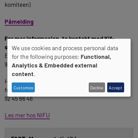
komiteen)
Påmelding
For mer informasjon, ta kontakt med Kif-
sekretariatet:
We use cookies and process personal data
Ella Ghosh: ella.ghosh@uhr.no
for the following purposes:
Functional,
94 17 10 47
Analytics & Embedded external
content
.
Heidi Holt Zachariassen:
Customize
Decline
Accept
heidi.holt.zachariassen@uhr.no
92 45 66 46
Les mer hos NIFU