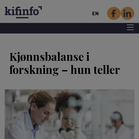
EN
Menu 
Skip
to
Kjønnsbalanse i
main
content
forskning – hun teller